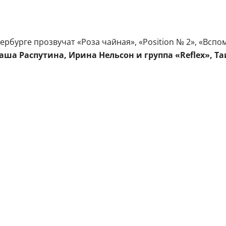
тербурге прозвучат «Роза чайная», «Position № 2», «Вс
аша Распутина, Ирина Нельсон и группа «Reflex», Т