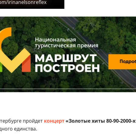
m/irinanelsonreflex
тербурге пройдет
концерт
«Золотые хиты 80-90-2000-х
дного единства.