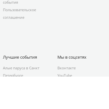
события
Пользовательское
соглашение
Лучшие события
Мы в соцсетях
Алые паруса в Санкт
Вконтакте
Петербурге
YouTube
День ВМФ в Санкт-
Яндекс.Район
Петербурге
Новый год в Санкт-
Петербурге