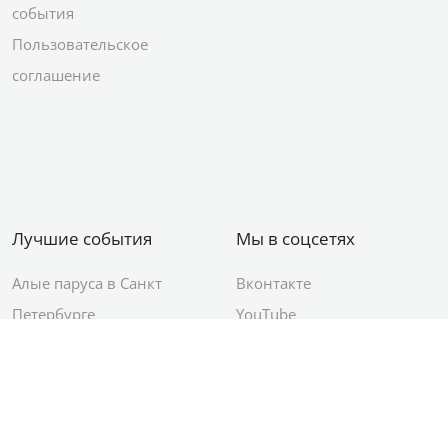
события
Пользовательское
соглашение
Лучшие события
Мы в соцсетях
Алые паруса в Санкт
Вконтакте
Петербурге
YouTube
День ВМФ в Санкт-
Яндекс.Район
Петербурге
Новый год в Санкт-
Петербурге