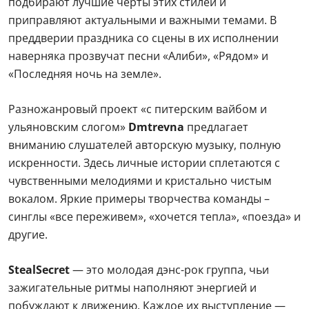
подбирают лучшие черты этих стилей и
приправляют актуальными и важными темами. В
преддверии праздника со сцены в их исполнении
наверняка прозвучат песни «Алиби», «Рядом» и
«Последняя ночь на земле».
Разножанровый проект «с питерским вайбом и
ульяновским слогом»
Dmtrevna
предлагает
вниманию слушателей авторскую музыку, полную
искренности. Здесь личные истории сплетаются с
чувственными мелодиями и кристально чистым
вокалом. Яркие примеры творчества команды –
синглы «все переживем», «хочется тепла», «поезда» и
другие.
StealSecret
— это молодая дэнс-рок группа, чьи
зажигательные ритмы наполняют энергией и
побуждают к движению. Каждое их выступление —