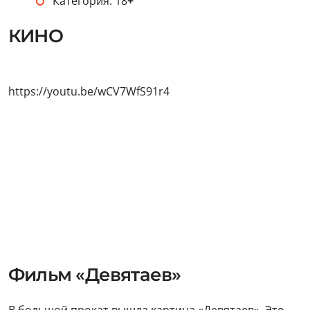
Категория:
18
+
КИНО
https://youtu.be/wCV7WfS91r4
Фильм «Девятаев»
В большой прокат вышла картина «Девятаев». Это