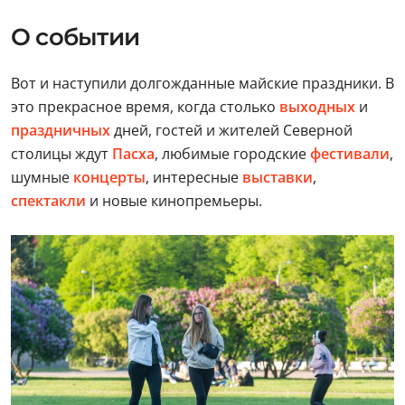
О событии
Вот и наступили долгожданные майские праздники. В
это прекрасное время, когда столько
выходных
и
праздничных
дней, гостей и жителей Северной
столицы ждут
Пасха
, любимые городские
фестивали
,
шумные
концерты
, интересные
выставки
,
спектакли
и новые кинопремьеры.