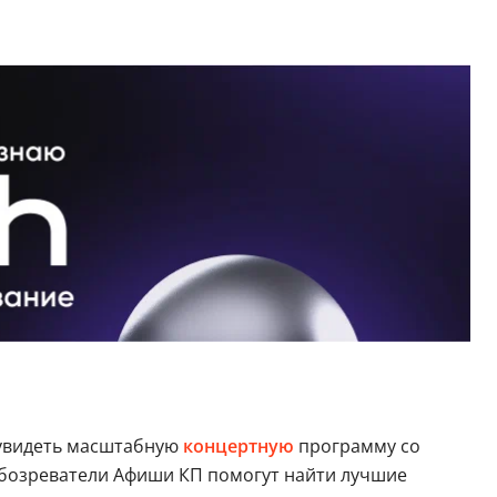
я увидеть масштабную
концертную
программу cо
бозреватели Афиши КП помогут найти лучшие