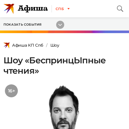
СПБ
ПОКАЗАТЬ СОБЫТИЯ
Афиша КП Спб
Шоу
Шоу «БеспринцЫпные
чтения»
16+