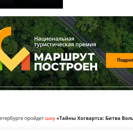
етербурге пройдет
шоу
«Тайны Хогвартса: Битва Вол