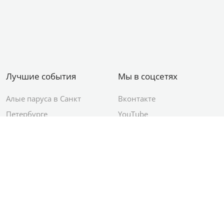
Лучшие события
Мы в соцсетях
Алые паруса в Санкт
Вконтакте
Петербурге
YouTube
День ВМФ в Санкт-
Яндекс.Район
Петербурге
Новый год в Санкт-
Петербурге