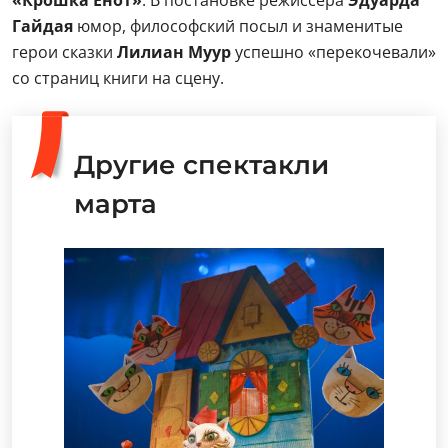
«Крошка Енот»
. В постановке режиссера
Эдуарда
Гайдая
юмор, философский посыл и знаменитые
герои сказки
Лилиан Муур
успешно «перекочевали»
со страниц книги на сцену.
Другие спектакли
марта