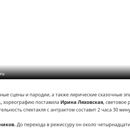
ru
ые сцены и пародии, а также лирические сказочные эп
а,
хореографию поставила
Ирина Ляховская,
световое 
льность спектакля с антрактом составит 2 часа 30 мину
ников.
До перехода в режиссуру он около четырнадцати