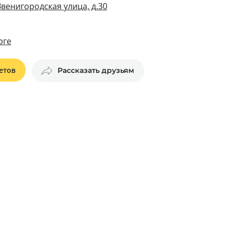
Звенигородская улица, д.30
рге
етов
Рассказать друзьям