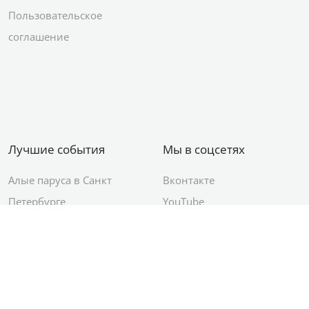
Пользовательское
соглашение
Лучшие события
Мы в соцсетях
Алые паруса в Санкт
Вконтакте
Петербурге
YouTube
День ВМФ в Санкт-
Яндекс.Район
Петербурге
Новый год в Санкт-
Петербурге