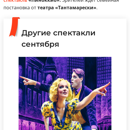
спектакль
«Пиноккио».
Зрителей ждет семейная
постановка от
театра «Тантамарески»
.
Другие спектакли
сентября