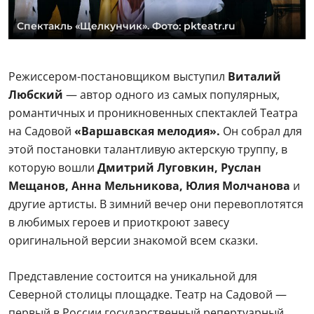
Спектакль «Щелкунчик». Фото: pkteatr.ru
Режиссером-постановщиком выступил
Виталий
Любский
— автор одного из самых популярных,
романтичных и проникновенных спектаклей Театра
на Садовой
«Варшавская мелодия».
Он собрал для
этой постановки талантливую актерскую труппу, в
которую вошли
Дмитрий Луговкин, Руслан
Мещанов, Анна Мельникова, Юлия Молчанова
и
другие артисты. В зимний вечер они перевоплотятся
в любимых героев и приоткроют завесу
оригинальной версии знакомой всем сказки.
Представление состоится на уникальной для
Северной столицы площадке. Театр на Садовой —
первый в России государственный репертуарный