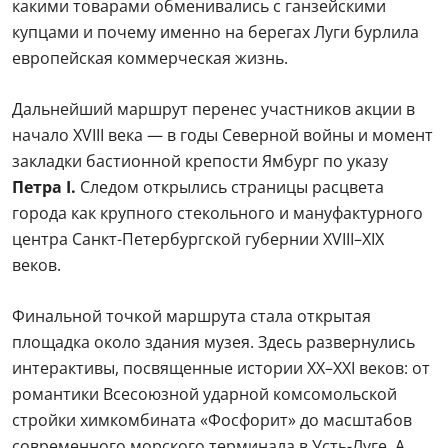
какими товарами обменивались с ганзейскими
купцами и почему именно на берегах Луги бурлила
европейская коммерческая жизнь.
Дальнейший маршрут перенес участников акции в
начало XVIII века — в годы Северной войны и момент
закладки бастионной крепости Ямбург по указу
Петра I.
Следом открылись страницы расцвета
города как крупного стекольного и мануфактурного
центра Санкт-Петербургской губернии XVIII–XIX
веков.
Финальной точкой маршрута стала открытая
площадка около здания музея. Здесь развернулись
интерактивы, посвященные истории XX–XXI веков: от
романтики Всесоюзной ударной комсомольской
стройки химкомбината «Фосфорит» до масштабов
современного морского терминала в Усть-Луге. А