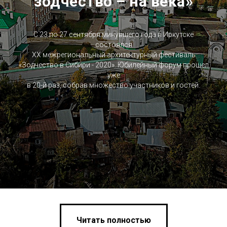
зодчество – на века»
С 23 по 27 сентября минувшего года в Иркутске
состоялся
XX межрегиональный архитектурный фестиваль
«Зодчество в Сибири - 2020». Юбилейный форум прошел
уже
в 20-й раз, собрав множество участников и гостей.
Читать полностью