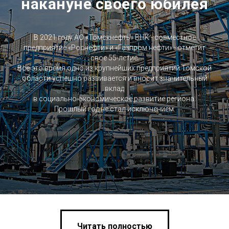
накануне своего юбилея
В 2021 году АО «Томскнефть» ВНК - совместное
предприятие «Роснефти» и «Газпром нефти» - отметит
свое 55­-летие.
Все это время одно из крупнейших предприятий Томской
области успешно развивается и вносит значительный
вклад
в социально-экономическое развитие региона.
Прошлый год не стал исключением.
Читать полностью