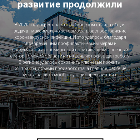
развитие продолжили
В 2020 году перед властью и бизнесом стояла общая
задача - максимально затормозить распространение
коронавирусной инфекции. И это удалось: благодаря
своевременным профилактическим мерам и
продуманной экономической политике промышленный
сектор Томской области ни на день не прекращал работу.
В регионе удалось сохранить ключевые проекты,
контракты, объемы производства, а главное, рабочие
места на системообразующих предприятиях.