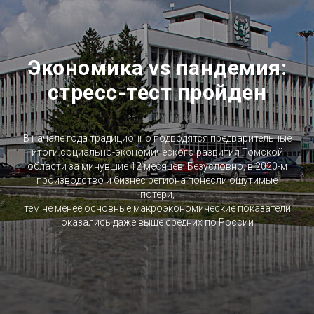
Экономика vs пандемия:
стресс-тест пройден
В начале года традиционно подводятся предварительные
итоги социально-экономического развития Томской
области за минувшие 12 месяцев. Безусловно, в 2020-м
производство и бизнес региона понесли ощутимые
потери,
тем не менее основные макроэкономические показатели
оказались даже выше средних по России