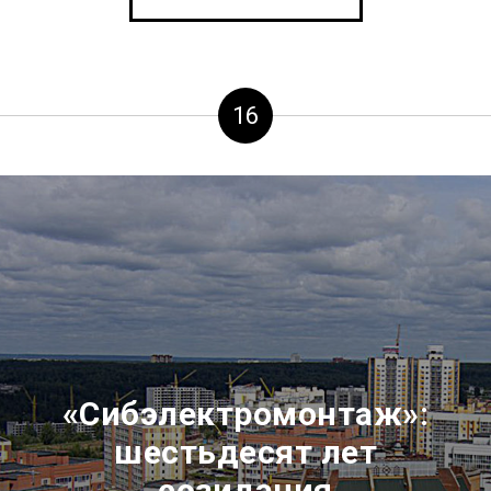
16
«Сибэлектромонтаж»:
ш
естьдесят лет
созидания