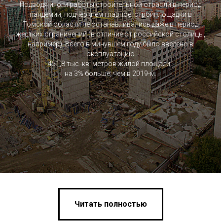
Подводя итоги работы строительной отрасли в период
пандемии, подчеркнем главное: стройплощадки в
Томской области не останавливались даже в период
жестких ограничений (в отличие от российской столицы,
например). Всего в минувшем году было введено в
эксплуатацию
451,8 тыс. кв. метров жилой площади -
на 3% больше, чем в 2019-м.
Читать полностью