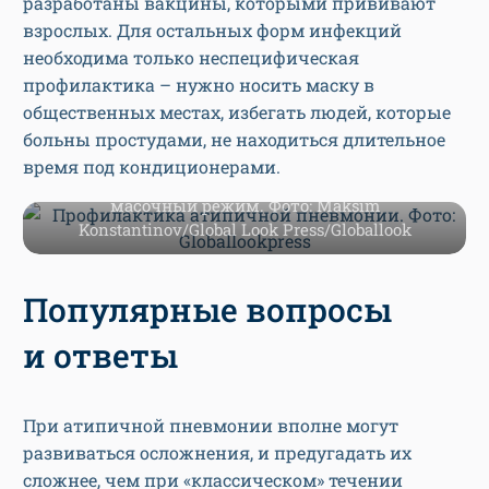
разработаны вакцины, которыми прививают
взрослых. Для остальных форм инфекций
необходима только неспецифическая
профилактика – нужно носить маску в
общественных местах, избегать людей, которые
больны простудами, не находиться длительное
Лучшая профилактика инфекционных
время под кондиционерами.
заболеваний — это вакцины (при их наличии) и
масочный режим. Фото: Maksim
Konstantinov/Global Look Press/Globallook
Популярные вопросы
и ответы
При атипичной пневмонии вполне могут
развиваться осложнения, и предугадать их
сложнее, чем при «классическом» течении