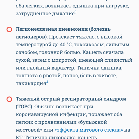
оба легких, возникает одышка при нагрузке,
3
затрудненное дыхание
.
Легионеллезная пневмония (болезнь
легионеров).
Протекает тяжело, с высокой
температурой до 40 °С, токсикозом, сильным
ознобом, головной болью. Кашель сначала
сухой, затем с мокротой, имеющей слизистый
или гнойный характер. Типична одышка,
тошнота с рвотой, понос, боль в животе,
4
тахикардия
.
Тяжелый острый респираторный синдром
(ТОРС).
Обычно возникает при
коронавирусной инфекции, поражает оба
легких с проявлениями «булыжной
мостовой» или
«эффекта матового стекла»
на
КТ. Типична лихорадка, кашель,