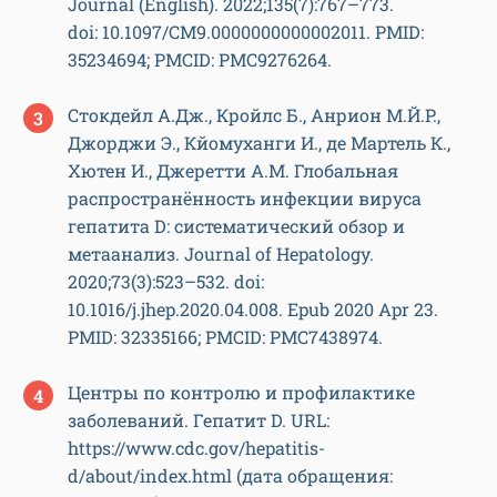
Journal (English). 2022;135(7):767–773.
doi: 10.1097/CM9.0000000000002011. PMID:
35234694; PMCID: PMC9276264.
Стокдейл А.Дж., Кройлс Б., Анрион М.Й.Р.,
Джорджи Э., Кйомуханги И., де Мартель К.,
Хютен И., Джеретти А.М. Глобальная
распространённость инфекции вируса
гепатита D: систематический обзор и
метаанализ. Journal of Hepatology.
2020;73(3):523–532. doi:
10.1016/j.jhep.2020.04.008. Epub 2020 Apr 23.
PMID: 32335166; PMCID: PMC7438974.
Центры по контролю и профилактике
заболеваний. Гепатит D. URL:
https://www.cdc.gov/hepatitis-
d/about/index.html (дата обращения: