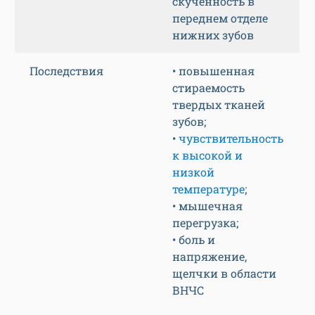
скученность в
переднем отделе
нижних зубов
Последствия
• повышенная
стираемость
твердых тканей
зубов;
•
чувствительность
к высокой и
низкой
температуре
;
• мышечная
перегрузка;
• боль и
напряжение,
щелчки в области
ВНЧС