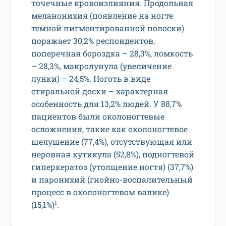
точечные кровоизлияния. Продольная
меланонихия (появление на ногте
темной пигментированной полоски)
поражает 30,2% респондентов,
поперечная бороздка – 28,3%, ломкость
– 28,3%, макролунула (увеличение
лунки) – 24,5%. Ноготь в виде
стиральной доски – характерная
особенность для 13,2% людей. У 88,7%
пациентов были околоногтевые
осложнения, такие как околоногтевое
шелушение (77,4%), отсутствующая или
неровная кутикула (52,8%), подногтевой
гиперкератоз (утолщение ногтя) (37,7%)
и паронихий (гнойно-воспалительный
процесс в околоногтевом валике)
1
(15,1%)
.