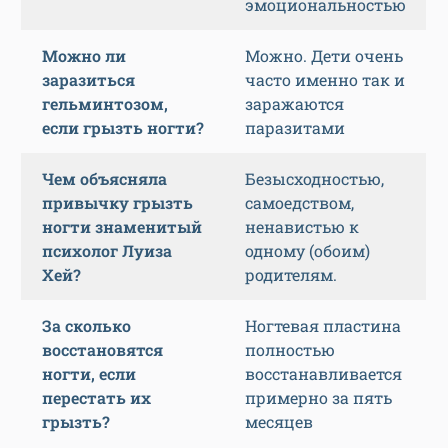
эмоциональностью
Можно ли
Можно. Дети очень
заразиться
часто именно так и
гельминтозом,
заражаются
если грызть ногти?
паразитами
Чем объясняла
Безысходностью,
привычку грызть
самоедством,
ногти знаменитый
ненавистью к
психолог Луиза
одному (обоим)
Хей?
родителям.
За сколько
Ногтевая пластина
восстановятся
полностью
ногти, если
восстанавливается
перестать их
примерно за пять
грызть?
месяцев