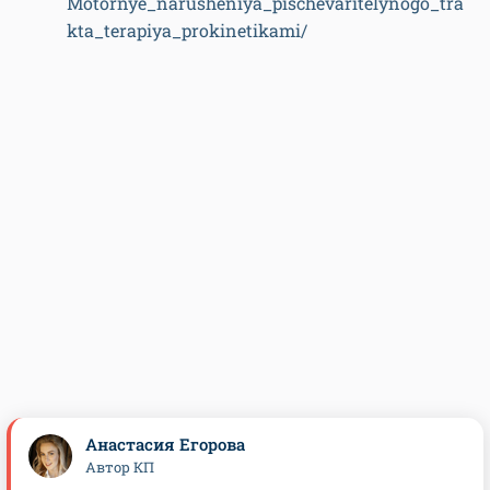
Motornye_narusheniya_pischevaritelynogo_tra
kta_terapiya_prokinetikami/
Анастасия Егорова
Автор КП