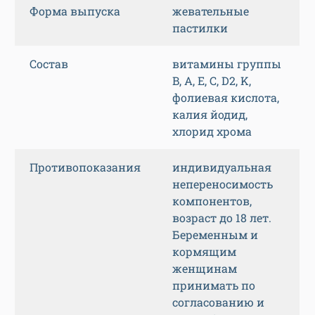
Форма выпуска
жевательные
пастилки
Состав
витамины группы
B, A, E, C, D2, K,
фолиевая кислота,
калия йодид,
хлорид хрома
Противопоказания
индивидуальная
непереносимость
компонентов,
возраст до 18 лет.
Беременным и
кормящим
женщинам
принимать по
согласованию и