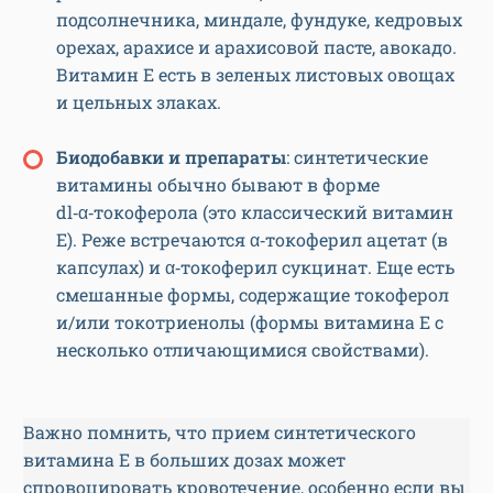
подсолнечника, миндале, фундуке, кедровых
орехах, арахисе и арахисовой пасте, авокадо.
Витамин Е есть в зеленых листовых овощах
и цельных злаках.
Биодобавки и препараты
: синтетические
витамины обычно бывают в форме
dl‑α‑токоферола (это классический витамин
E). Реже встречаются α‑токоферил ацетат (в
капсулах) и α‑токоферил сукцинат. Еще есть
смешанные формы, содержащие токоферол
и/или токотриенолы (формы витамина E с
несколько отличающимися свойствами).
Важно помнить, что прием синтетического
витамина Е в больших дозах может
спровоцировать кровотечение, особенно если вы