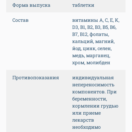
Форма выпуска
таблетки
Состав
витамины A, C, E, K,
D3, B1, B2, B3, B5, B6,
B7, B12, фолаты,
кальций, магний,
йод, цинк, селен,
медь, марганец,
хром, молибден
Противопоказания
индивидуальная
непереносимость
компонентов. При
беременности,
кормлении грудью
или приеме
лекарств
необходимо