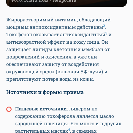
Фото: Ольга Юна / Нейросеть
Жирорастворимый витамин, обладающий
2
мощным антиоксидантным действием
.
3
Токоферол оказывает антиоксидантный
и
антивозрастной эффект на кожу лица. Он
защищает липиды клеточных мембран от
повреждений и окисления, а уже они
обеспечивают защиту от воздействия
окружающей среды (включая УФ-лучи) и
препятствуют потере воды из кожи.
Источники и формы приема
Пищевые источники:
лидером по
содержанию токоферола является масло
зародышей пшеницы. Его много и в других
4
растительных маслах
, в семянах