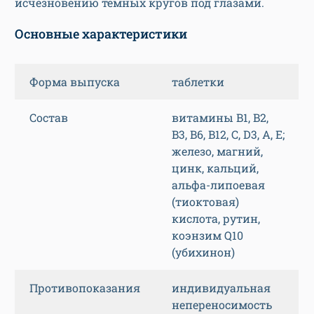
исчезновению темных кругов под глазами.
Основные характеристики
Форма выпуска
таблетки
Состав
витамины B1, B2,
B3, B6, B12, C, D3, A, E;
железо, магний,
цинк, кальций,
альфа-липоевая
(тиоктовая)
кислота, рутин,
коэнзим Q10
(убихинон)
Противопоказания
индивидуальная
непереносимость