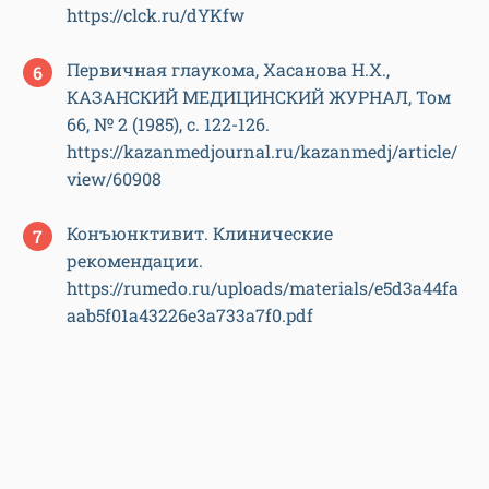
https://clck.ru/dYKfw
Первичная глаукома, Хасанова Н.X.,
КАЗАНСКИЙ МЕДИЦИНСКИЙ ЖУРНАЛ, Том
66, № 2 (1985), с. 122-126.
https://kazanmedjournal.ru/kazanmedj/article/
view/60908
Конъюнктивит. Клинические
рекомендации.
https://rumedo.ru/uploads/materials/e5d3a44fa
aab5f01a43226e3a733a7f0.pdf