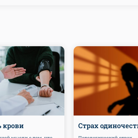
ь крови
Страх одиночест
дной мысли о том, что
Патологический страх