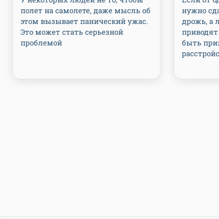
полет на самолете, даже мысль об
нужно сда
этом вызывает панический ужас.
дрожь, а 
Это может стать серьезной
приводят 
проблемой
быть при
расстрой