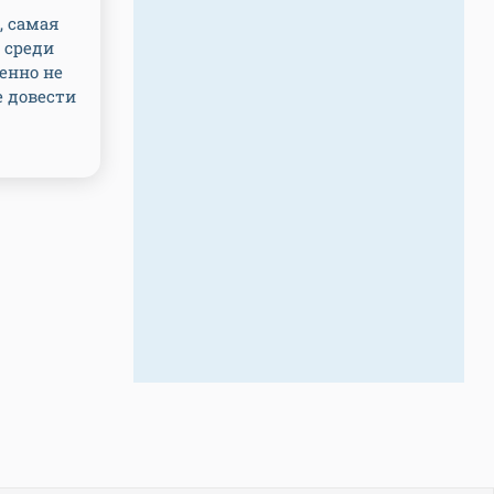
, самая
 среди
енно не
е довести