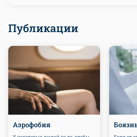
Публикации
Аэрофобия
Боязн
У некоторых людей не то, чтобы
Если от о