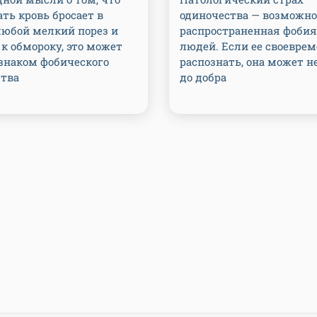
ть кровь бросает в
одиночества — возможно
любой мелкий порез и
распространенная фобия
к обмороку, это может
людей. Если ее своеврем
знаком фобического
распознать, она может н
ства
до добра