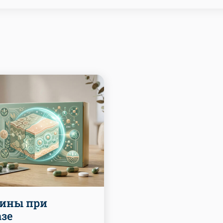
ины при
азе