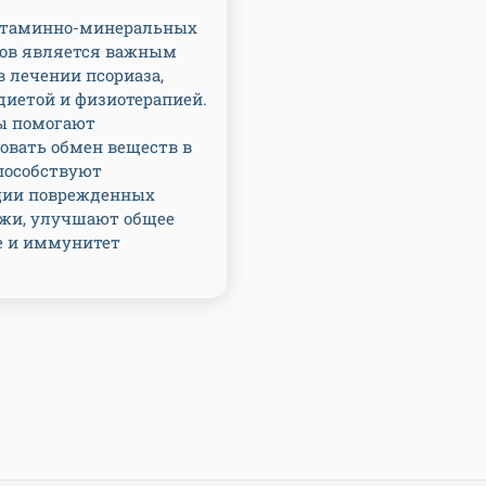
итаминно-минеральных
ов является важным
 лечении псориаза,
диетой и физиотерапией.
ы помогают
овать обмен веществ в
способствуют
ции поврежденных
ожи, улучшают общее
е и иммунитет