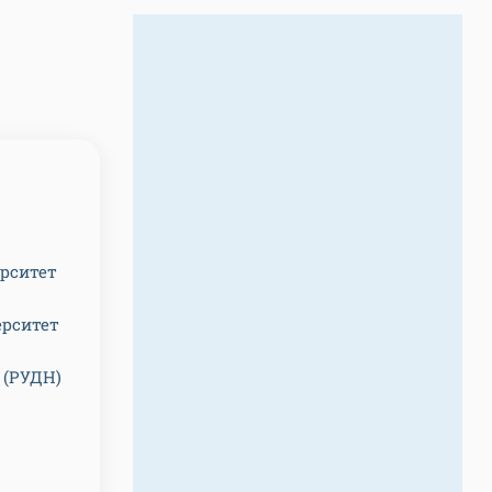
ерситет
ерситет
 (РУДН)