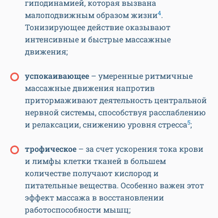
гиподинамией, которая вызвана
4
малоподвижным образом жизни
.
Тонизирующее действие оказывают
интенсивные и быстрые массажные
движения;
успокаивающее
– умеренные ритмичные
массажные движения напротив
притормаживают деятельность центральной
нервной системы, способствуя расслаблению
5
и релаксации, снижению уровня стресса
;
т
рофическое
– за счет ускорения тока крови
и лимфы клетки тканей в большем
количестве получают кислород и
питательные вещества. Особенно важен этот
эффект массажа в восстановлении
работоспособности мышц;