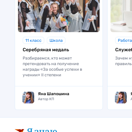
11 класс
Школа
Работа
Серебряная медаль
Служеб
Разбираемся, кто может
Зачем н
претендовать на получение
правиль
награды «За особые успехи в
учении» II степени
Яна Шапошина
Автор КП