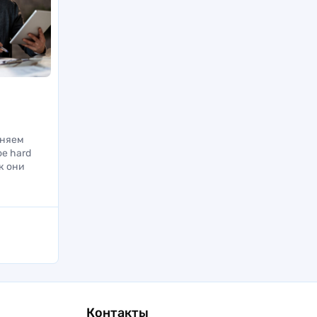
сняем
ое hard
ак они
Контакты