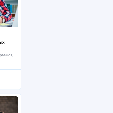
ных
раемся,