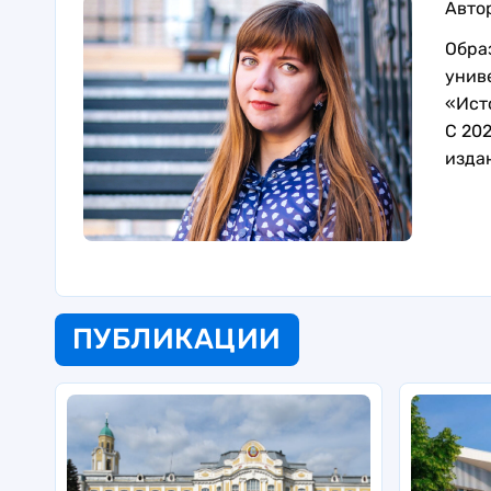
Авто
Обра
унив
«Исто
С 202
издан
ПУБЛИКАЦИИ