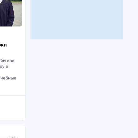
джи
обы как
ру в
учебные