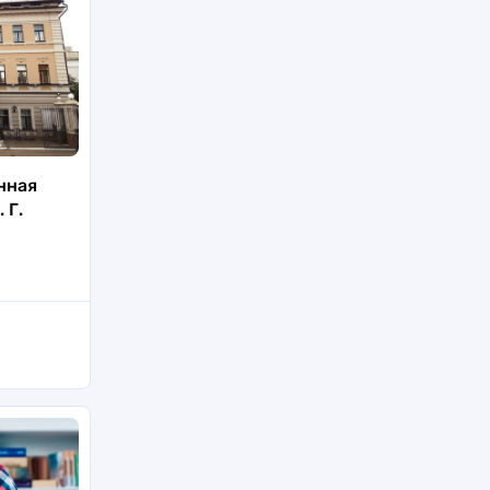
нная
 Г.