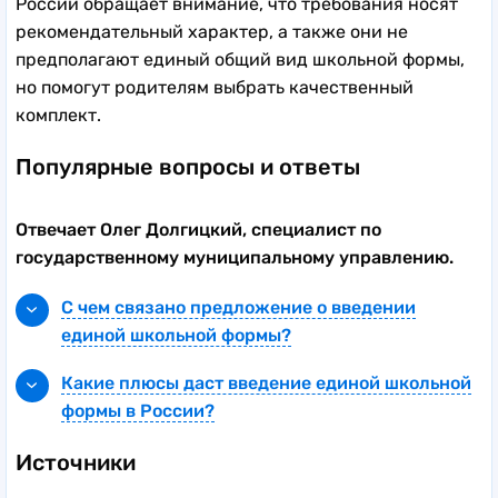
России обращает внимание, что требования носят
рекомендательный характер, а также они не
предполагают единый общий вид школьной формы,
но помогут родителям выбрать качественный
комплект.
Популярные вопросы и ответы
Отвечает Олег Долгицкий, специалист по
государственному муниципальному управлению.
С чем связано предложение о введении
единой школьной формы?
— Многие знают, что единая школьная форма
Какие плюсы даст введение единой школьной
была массово распространена в Советском
формы в России?
Союзе, однако изначально идея о школьной
— С началом специальной военной операции
форме на территории современной России
Источники
общество сплотилось с целью отстоять
была заложена в «Уставе учебных заведений,
национальные ценности и свою идентичность.