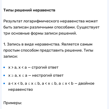
Типы решений неравенств
Результат логарифмического неравенства может
быть записан различными способами. Существует
три основные формы записи решений.
1. Запись в виде неравенства. Является самым
простым способом представить решение. Типы
записи:
x > a, x < a — строгий ответ
x ≥ a, x ≤ a — нестрогий ответ
a < x < b, a ≤ x ≤ b, a < x ≤ b, a ≤ x < b — двойное
неравенство
Примеры: