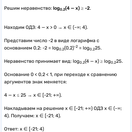
Решим неравенство:
log
(4 — x) ≥ -2
.
0,2
Находим ОДЗ: 4 — x > 0 → x ∈ (-∞; 4).
Представим число -2 в виде логарифма с
-2
основанием 0,2: -2 = log
(0,2)
= log
25.
0,2
0,2
Неравенство принимает вид: log
(4 — x) ≥ log
25.
0,2
0,2
Основание 0 < 0,2 < 1, при переходе к сравнению
аргументов знак меняется:
4 — x ≤ 25 → x ∈ [-21; +∞).
Накладываем на решение x ∈ [-21; +∞) ОДЗ x ∈ (-∞;
4). Получаем: x ∈ [-21; 4).
Ответ: x ∈ [-21; 4)