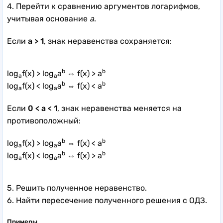
4. Перейти к сравнению аргументов логарифмов,
учитывая основание
a
.
Если
a > 1
, знак неравенства сохраняется:
b
b
log
f(x) > log
a
⇔ f(x) > a
a
a
b
b
log
f(x) < log
a
⇔ f(x) < a
a
a
Если
0 < a < 1
, знак неравенства меняется на
противоположный:
b
b
log
f(x) > log
a
⇔ f(x) < a
a
a
b
b
log
f(x) < log
a
⇔ f(x) > a
a
a
5. Решить полученное неравенство.
6. Найти пересечение полученного решения с ОДЗ.
Примеры