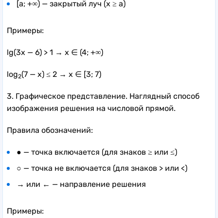
[a; +∞) — закрытый луч (x ≥ a)
Примеры:
lg(3x — 6) > 1 → x ∈ (4; +∞)
log
(7 — x) ≤ 2 → x ∈ [3; 7)
2
3. Графическое представление. Наглядный способ
изображения решения на числовой прямой.
Правила обозначений:
● — точка включается (для знаков ≥ или ≤)
○ — точка не включается (для знаков > или <)
→ или ← — направление решения
Примеры: