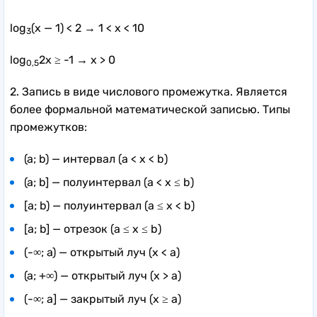
log
(x — 1) < 2 → 1 < x < 10
3
log
2x ≥ -1 → x > 0
0,5
2. Запись в виде числового промежутка. Является
более формальной математической записью. Типы
промежутков:
(a; b) — интервал (a < x < b)
(a; b] — полуинтервал (a < x ≤ b)
[a; b) — полуинтервал (a ≤ x < b)
[a; b] — отрезок (a ≤ x ≤ b)
(-∞; a) — открытый луч (x < a)
(a; +∞) — открытый луч (x > a)
(-∞; a] — закрытый луч (x ≥ a)