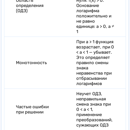
Область
нуля: f(x) > 0.
определения
Основание
(ОДЗ)
логарифма
положительно и
не равно
единице: a > 0, a ≠
1
При a > 1 функция
возрастает, при
0
< a < 1 — убывает.
Это определяет
Монотонность
правило смены
знака
неравенства при
отбрасывании
логарифмов
Неучет ОДЗ,
неправильная
смена знака при
Частые ошибки
0 < a < 1,
при решении
применение
преобразований,
сужающих ОДЗ