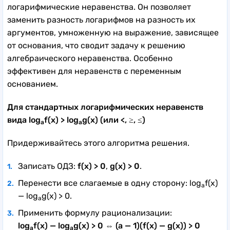
логарифмические неравенства. Он позволяет
заменить разность логарифмов на разность их
аргументов, умноженную на выражение, зависящее
от основания, что сводит задачу к решению
алгебраического неравенства. Особенно
эффективен для неравенств с переменным
основанием.
Для стандартных логарифмических неравенств
вида log
f(x) > log
g(x) (или <, ≥, ≤)
a
a
Придерживайтесь этого алгоритма решения.
Записать ОДЗ:
f(x) > 0
,
g(x) > 0
.
Перенести все слагаемые в одну сторону: log
f(x)
a
— log
g(x) > 0.
a
Применить формулу рационализации:
log
f(x) — log
g(x) > 0 ⇔ (a — 1)(f(x) — g(x)) > 0
a
a