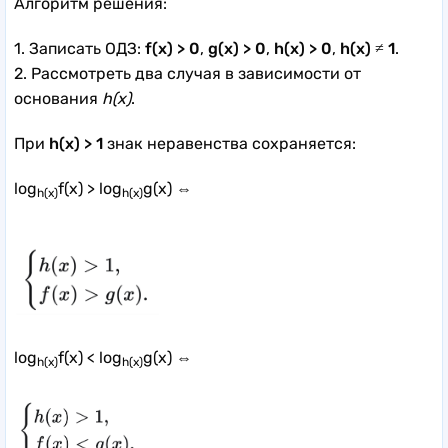
Алгоритм решения:
1. Записать ОДЗ:
f(x) > 0
,
g(x) > 0
,
h(x) > 0
,
h(x) ≠ 1
.
2. Рассмотреть два случая в зависимости от
основания
h(x)
.
При
h(x) > 1
знак неравенства сохраняется:
log
f(x) > log
g(x) ⇔
h(x)
h(x)
log
f(x) < log
g(x) ⇔
h(x)
h(x)