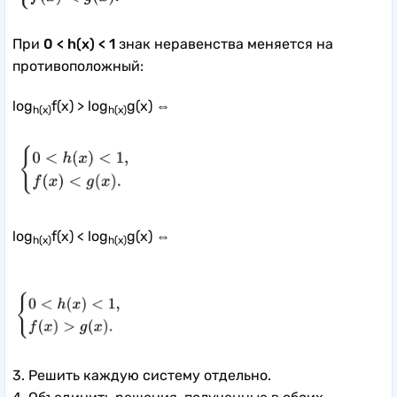
При
0 < h(x) < 1
знак неравенства меняется на
противоположный:
log
f(x) > log
g(x) ⇔
h(x)
h(x)
log
f(x) < log
g(x) ⇔
h(x)
h(x)
3. Решить каждую систему отдельно.