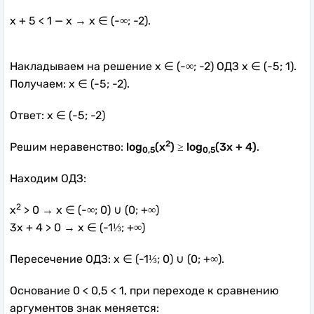
x + 5 < 1 — x → x ∈ (-∞; -2).
Накладываем на решение x ∈ (-∞; -2) ОДЗ x ∈ (-5; 1).
Получаем: x ∈ (-5; -2).
Ответ: x ∈ (-5; -2)
2
Решим неравенство:
log
(x
) ≥ log
(3x + 4)
.
0,5
0,5
Находим ОДЗ:
2
x
> 0 → x ∈ (-∞; 0) ∪ (0; +∞)
3x + 4 > 0 → x ∈ (-1⅓; +∞)
Пересечение ОДЗ: x ∈ (-1⅓; 0) ∪ (0; +∞).
Основание 0 < 0,5 < 1, при переходе к сравнению
аргументов знак меняется: