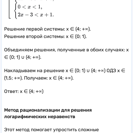
Решение первой системы: x ∈ (4; +∞).
Решение второй системы: x ∈ (0; 1).
Объединяем решения, полученные в обоих случаях: x
∈ (0; 1) ∪ (4; +∞).
Накладываем на решение x ∈ (0; 1) ∪ (4; +∞) ОДЗ x ∈
(1,5; +∞). Получаем: x ∈ (4; +∞).
Ответ: x ∈ (4; +∞)
Метод рационализации для решения
логарифмических неравенств
Этот метод помогает упростить сложные