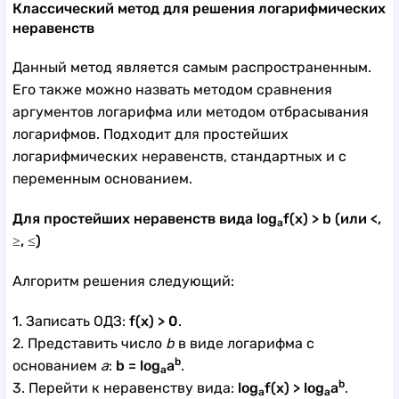
Классический метод для решения логарифмических
неравенств
Данный метод является самым распространенным.
Его также можно назвать методом сравнения
аргументов логарифма или методом отбрасывания
логарифмов. Подходит для простейших
логарифмических неравенств, стандартных и с
переменным основанием.
Для простейших неравенств вида log
f(x) > b (или <,
a
≥, ≤)
Алгоритм решения следующий:
1. Записать ОДЗ:
f(x) > 0
.
2. Представить число
b
в виде логарифма с
b
основанием
а
:
b = log
a
.
a
b
3. Перейти к неравенству вида:
log
f(x) > log
a
.
a
a