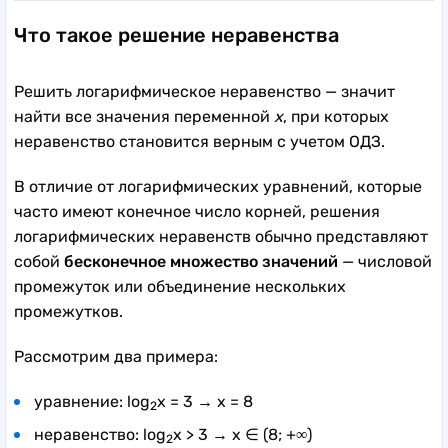
Что такое решение неравенства
Решить логарифмическое неравенство — значит
найти
все значения переменной
x
, при которых
неравенство становится верным с учетом ОДЗ.
В отличие от логарифмических уравнений, которые
часто имеют конечное число корней, решения
логарифмических неравенств обычно представляют
собой
бесконечное множество значений
— числовой
промежуток или объединение нескольких
промежутков.
Рассмотрим два примера:
уравнение: log
x = 3 → x = 8
2
неравенство: log
x > 3 → x ∈ (8; +∞)
2