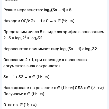
Решим неравенство:
log
(3x — 1) > 5
.
2
Находим ОДЗ: 3x — 1 > 0 → x ∈ (⅓; +∞).
Представим число 5 в виде логарифма с основанием
5
2 : 5 = log
2
= log
32.
2
2
Неравенство принимает вид: log
(3x — 1) > log
32.
2
2
Основание 2 > 1, при переходе к сравнению
аргументов знак сохраняется:
3x — 1 > 32 → x ∈ (11; +∞).
Накладываем на решение x ∈ (11; +∞) ОДЗ x ∈ (⅓; +∞).
Получаем: x ∈ (11; +∞).
Ответ: x ∈ (11; +∞).