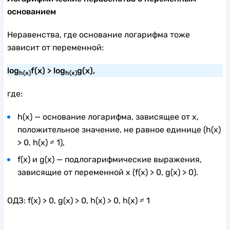
основанием
Неравенства, где основание логарифма тоже
зависит от переменной:
log
f(x) > log
g(x),
h(x)
h(x)
где:
h(x) — основание логарифма, зависящее от x,
положительное значение, не равное единице (h(x)
> 0, h(x) ≠ 1),
f(x) и g(x) — подлогарифмические выражения,
зависящие от переменной x (f(x) > 0, g(x) > 0).
ОДЗ: f(x) > 0, g(x) > 0, h(x) > 0, h(x) ≠ 1