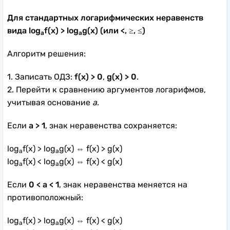
Для стандартных логарифмических неравенств
вида log
f(x) > log
g(x) (или <, ≥, ≤)
a
a
Алгоритм решения:
1. Записать ОДЗ:
f(x) > 0
,
g(x) > 0
.
2. Перейти к сравнению аргументов логарифмов,
учитывая основание
a
.
Если
a > 1
, знак неравенства сохраняется:
log
f(x) > log
g(x) ⇔ f(x) > g(x)
a
a
log
f(x) < log
g(x) ⇔ f(x) < g(x)
a
a
Если
0 < a < 1
, знак неравенства меняется на
противоположный:
log
f(x) > log
g(x) ⇔ f(x) < g(x)
a
a