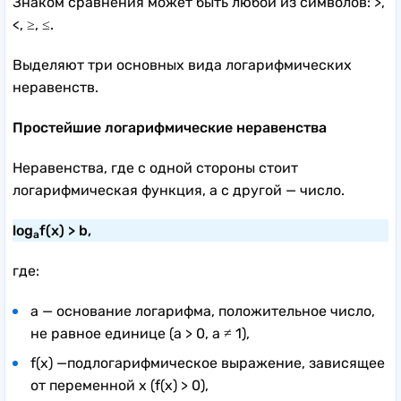
Знаком сравнения может быть любой из символов: >,
<, ≥, ≤.
Выделяют три основных вида логарифмических
неравенств.
Простейшие логарифмические неравенства
Неравенства, где с одной стороны стоит
логарифмическая функция, а с другой — число.
log
f(x) > b,
a
где:
a — основание логарифма, положительное число,
не равное единице (a > 0, a ≠ 1),
f(x) —подлогарифмическое выражение, зависящее
от переменной x (f(x) > 0),