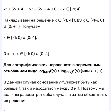
2
x
≤ 3x + 4 → x² — 3x — 4 ≤ 0 → x ∈ [-1; 4].
Накладываем на решение x ∈ [-1; 4] ОДЗ x ∈ (-1⅓; 0)
∪ (0; +∞). Получаем:
x ∈ [-1; 0) ∪ (0; 4].
Ответ: x ∈ [-1; 0) ∪ (0; 4]
Для логарифмических неравенств с переменным
основанием вида log
f(x) > log
g(x) (или <, ≥, ≤)
h(x)
h(x)
В данном случае основание
h(x)
может быть как
больше 1, так и находиться между 0 и 1. Поэтому мы
должны рассмотреть оба случая, а затем объединить
их решения.