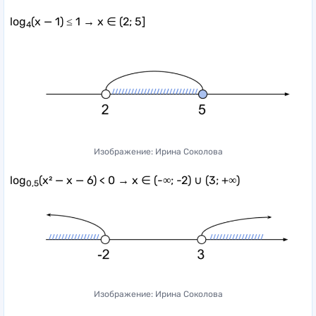
log
(x — 1) ≤ 1 → x ∈ (2; 5]
4
Изображение: Ирина Соколова
log
(x² — x — 6) < 0 → x ∈ (-∞; -2) ∪ (3; +∞)
0,5
Изображение: Ирина Соколова