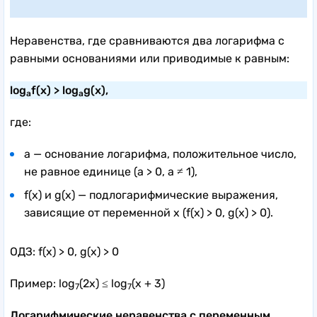
Неравенства, где сравниваются два логарифма с
равными основаниями или приводимые к равным:
log
f(x) > log
g(x),
a
a
где:
a — основание логарифма, положительное число,
не равное единице (a > 0, a ≠ 1),
f(x) и g(x) — подлогарифмические выражения,
зависящие от переменной x (f(x) > 0, g(x) > 0).
ОДЗ: f(x) > 0, g(x) > 0
Пример: log
(2x) ≤ log
(x + 3)
7
7
Логарифмические неравенства с переменным