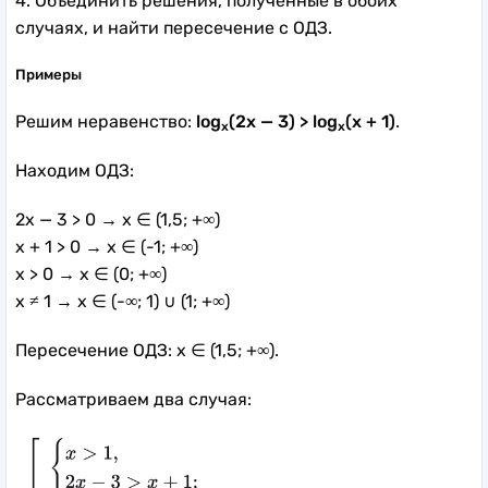
4. Объединить решения, полученные в обоих
случаях, и найти пересечение с ОДЗ.
Примеры
Решим неравенство:
log
(2x — 3) > log
(x + 1)
.
x
x
Находим ОДЗ:
2x — 3 > 0 → x ∈ (1,5; +∞)
x + 1 > 0 → x ∈ (-1; +∞)
x > 0 → x ∈ (0; +∞)
x ≠ 1 → x ∈ (-∞; 1) ∪ (1; +∞)
Пересечение ОДЗ: x ∈ (1,5; +∞).
Рассматриваем два случая: