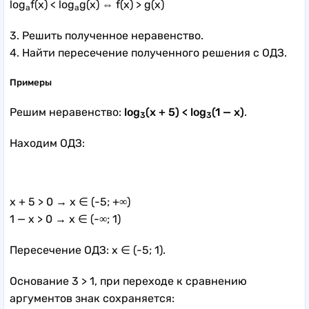
log
f(x) < log
g(x) ⇔ f(x) > g(x)
a
a
3. Решить полученное неравенство.
4. Найти пересечение полученного решения с ОДЗ.
Примеры
Решим неравенство:
log
(x + 5) < log
(1 — x)
.
3
3
Находим ОДЗ:
x + 5 > 0 → x ∈ (-5; +∞)
1 — x > 0 → x ∈ (-∞; 1)
Пересечение ОДЗ: x ∈ (-5; 1).
Основание 3 > 1, при переходе к сравнению
аргументов знак сохраняется: