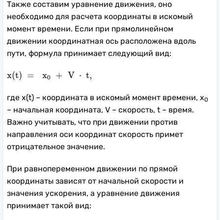
Также составим уравнение движения, оно
необходимо для расчета координаты в искомый
момент времени. Если при прямолинейном
движении координатная ось расположена вдоль
пути, формула принимает следующий вид:
x
(
t
)
=
x
0
+
V
⋅
t
,
x
(
t
)
=
x
+
V
⋅
t
,
0
где x(t) – координата в искомый момент времени, x
0
– начальная координата, V – скорость, t – время.
Важно учитывать, что при движении против
направления оси координат скорость примет
отрицательное значение.
При равнопеременном движении по прямой
координаты зависят от начальной скорости и
значения ускорения, а уравнение движения
принимает такой вид: