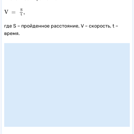
V
=
S
t
,
S
V
=
,
t
где S – пройденное расстояние, V – скорость, t –
время.