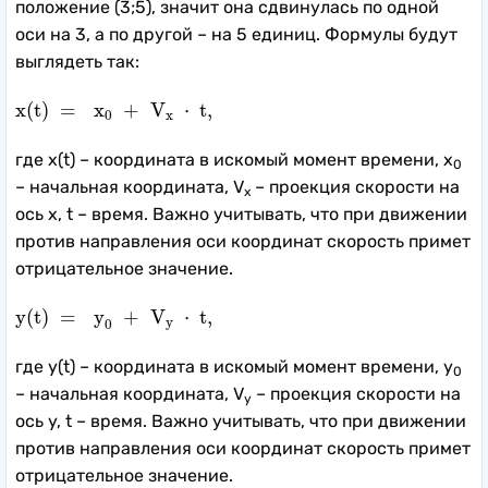
положение (3;5), значит она сдвинулась по одной
оси на 3, а по другой – на 5 единиц. Формулы будут
выглядеть так:
x
(
t
)
=
x
0
+
V
x
⋅
t
,
x
(
t
)
=
x
+
V
⋅
t
,
0
x
где x(t) – координата в искомый момент времени, x
0
– начальная координата, V
– проекция скорости на
x
ось x, t – время. Важно учитывать, что при движении
против направления оси координат скорость примет
отрицательное значение.
y
(
t
)
=
y
0
+
V
y
⋅
t
,
y
(
t
)
=
y
+
V
⋅
t
,
y
0
где y(t) – координата в искомый момент времени, y
0
– начальная координата, V
– проекция скорости на
y
ось y, t – время. Важно учитывать, что при движении
против направления оси координат скорость примет
отрицательное значение.