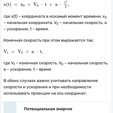
x
(
t
)
=
x
0
+
V
0
⋅
t
+
a
⋅
t
2
2
,
2
t
x
(
t
)
=
x
+
V
⋅
t
+
a
⋅
,
0
0
2
где x(t) – координата в искомый момент времени, x
0
– начальная координата, V
– начальная скорость, a
0
– ускорение, t – время.
Конечная скорость при этом выражается так:
V
t
=
V
0
+
a
⋅
t
,
V
=
V
+
a
⋅
t
,
t
0
где V
– конечная скорость, V
– начальная скорость,
t
0
a – ускорение, t – время
В обоих случаях важно учитывать направление
скорости и ускорения и при необходимости
использовать проекции на ось координат.
Потенциальная энергия