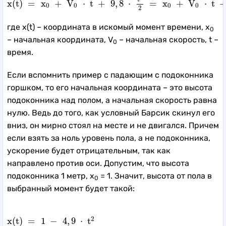
x
(
t
)
=
x
+
V
⋅
t
+
9
,
8
⋅
=
x
+
V
⋅
t
0
0
0
0
2
где x(t) – координата в искомый момент времени, x
0
– начальная координата, V
– начальная скорость, t –
0
время.
Если вспомнить пример с падающим с подоконника
горшком, то его начальная координата – это высота
подоконника над полом, а начальная скорость равна
нулю. Ведь до того, как условный Барсик скинул его
вниз, он мирно стоял на месте и не двигался. Причем
если взять за ноль уровень пола, а не подоконника,
ускорение будет отрицательным, так как
направлено против оси. Допустим, что высота
подоконника 1 метр, x
= 1. Значит, высота от пола в
0
выбранный момент будет такой:
x
(
t
)
=
1
−
4
,
9
⋅
t
2
2
x
(
t
)
=
1
−
4
,
9
⋅
t