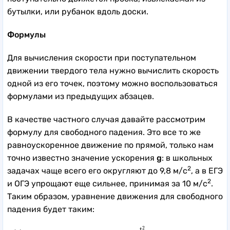
бутылки, или рубанок вдоль доски.
Формулы
Для вычисления скорости при поступательном
движении твердого тела нужно вычислить скорость
одной из его точек, поэтому можно воспользоваться
формулами из предыдущих абзацев.
В качестве частного случая давайте рассмотрим
формулу для свободного падения. Это все то же
равноускоренное движение по прямой, только нам
точно известно значение ускорения
g
: в школьных
2
задачах чаще всего его округляют до 9,8 м/с
, а в ЕГЭ
2
и ОГЭ упрощают еще сильнее, принимая за 10 м/с
.
Таким образом, уравнение движения для свободного
падения будет таким:
x
(
t
)
=
x
0
+
V
0
⋅
t
+
9
,
8
⋅
t
2
2
=
x
0
+
V
0
⋅
t
+
4
,
9
⋅
t
2
,
2
t