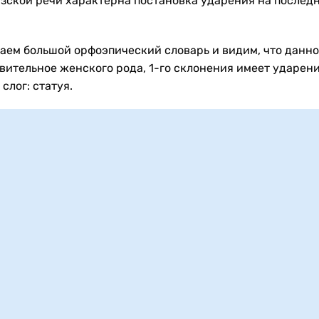
зской речи характерна постановка ударения на послед
аем большой орфоэпический словарь и видим, что данно
вительное женского рода, 1-го склонения имеет ударени
слог: статуя.