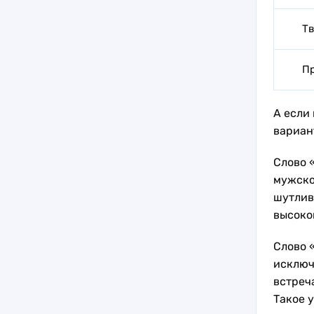
Т
П
А если
вариан
Слово «
мужско
шутлив
высоко
Слово 
исключ
встреч
Такое 