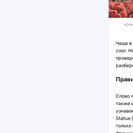
«Стат
Чаще в
слог. Н
провер
разбер
Прави
Слово «
также 
узнавае
Statue 
только