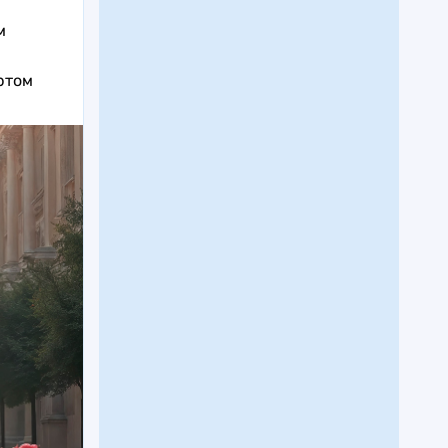
м
ртом