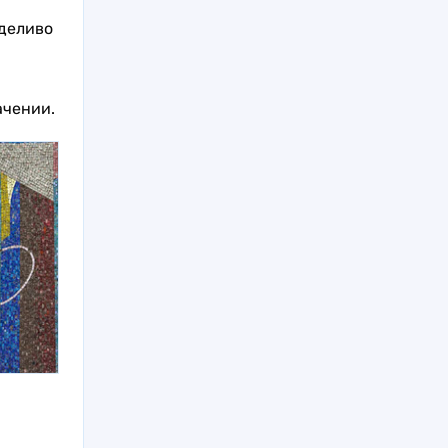
рделиво
ачении.