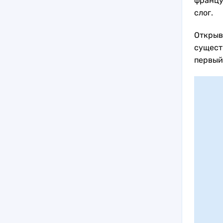
францу
слог.
Открыв
сущест
первый 