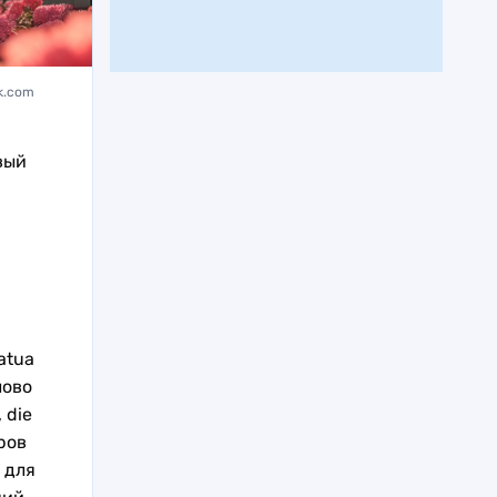
ik.com
вый
atua
лово
 die
еров
 для