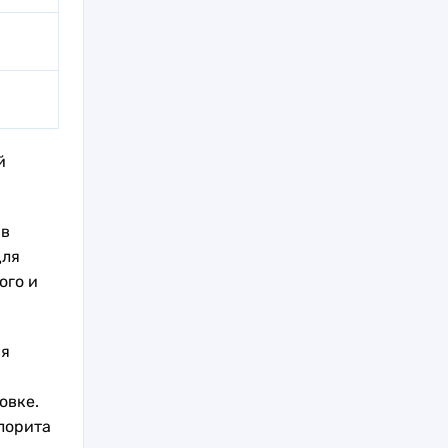
й
 в
для
ого и
ся
овке.
лорита