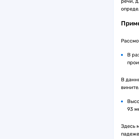
речи, 
опреде
Прим
Рассмо
В ра
прои
В данн
вините
Высо
93 м
Здесь 
падеже