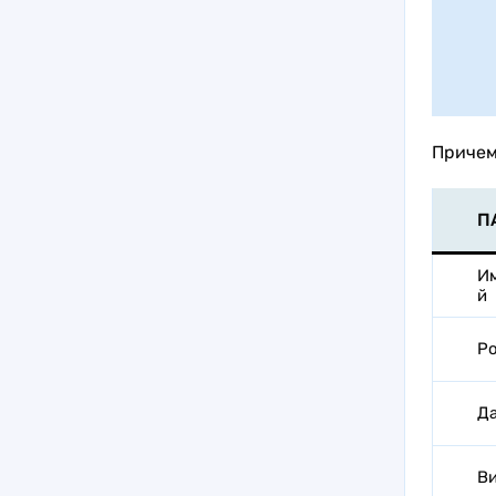
Причем
П
И
й
Р
Д
В