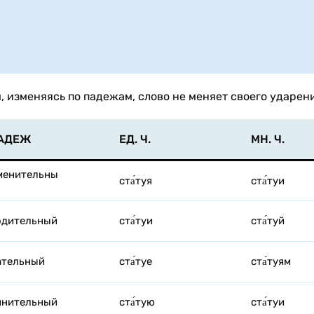
, изменяясь по падежам, слово не меняет своего ударени
АДЕЖ
ЕД. Ч.
МН. Ч.
менительны
ста́туя
ста́туи
одительный
ста́туи
ста́туй
ательный
ста́туе
ста́туям
инительный
ста́тую
ста́туи