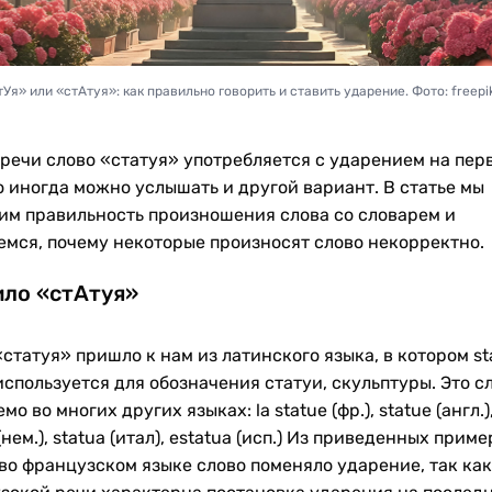
Уя» или «стАтуя»: как правильно говорить и ставить ударение. Фото: freep
 речи слово «статуя» употребляется с ударением на пер
о иногда можно услышать и другой вариант. В статье мы
им правильность произношения слова со словарем и
емся, почему некоторые произносят слово некорректно.
ло «стАтуя»
статуя» пришло к нам из латинского языка, в котором st
используется для обозначения статуи, скульптуры. Это с
мо во многих других языках: la statue (фр.), statue (англ.),
(нем.), statua (итал), estatua (исп.) Из приведенных прим
 во французском языке слово поменяло ударение, так как