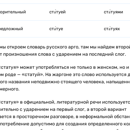
ворительный
ста́туей
ста́туями
редложный
ста́туе
ста́туях
 мы откроем словарь русского арго, там мы найдем второ
т произношения слова с ударением на последний слог.
статуя» может употребляться не только в женском, но и
м роде — «статуй». На жаргоне это слово используется 
ого названия неподвижно стоящего человека, напыщенн
мерного.
«статуя» в официальной, литературной речи использует
ительно с ударением на первый слог, а второй вариант
ается в просторечном разговоре, в неформальной обстан
употребление допустимо для создания определенного ко