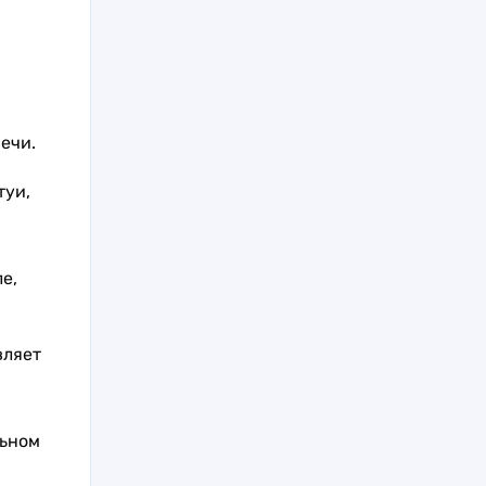
ечи.
туи,
е,
вляет
льном