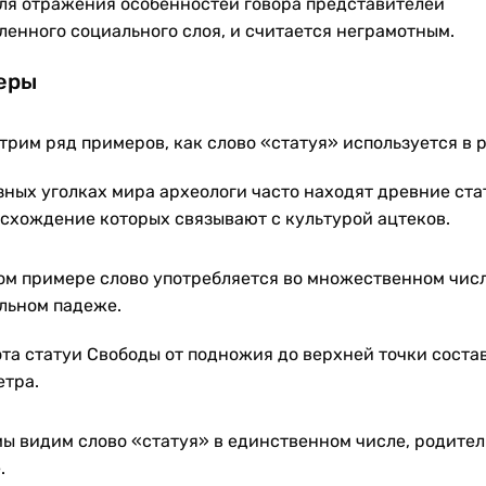
для отражения особенностей говора представителей
ленного социального слоя, и считается неграмотным.
еры
трим ряд примеров, как слово «статуя» используется в р
зных уголках мира археологи часто находят древние ста
схождение которых связывают с культурой ацтеков.
ом примере слово употребляется во множественном числ
льном падеже.
та статуи Свободы от подножия до верхней точки соста
етра.
мы видим слово «статуя» в единственном числе, родите
.