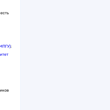
есть
МПГУ)
;
итет
ников