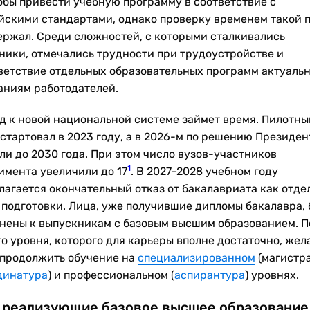
тобы привести учебную программу в соответствие с
йскими стандартами, однако проверку временем такой 
ержал. Среди сложностей, с которыми сталкивались
ники, отмечались трудности при трудоустройстве и
ветствие отдельных образовательных программ актуаль
аниям работодателей.
д к новой национальной системе займет время. Пилотны
стартовал в 2023 году, а в 2026-м по решению Президен
ли до 2030 года. При этом число вузов-участников
1
имента увеличили до 17
. В 2027–2028 учебном году
лагается окончательный отказ от бакалавриата как отде
 подготовки. Лица, уже получившие дипломы бакалавра, 
нены к выпускникам с базовым высшим образованием. П
го уровня, которого для карьеры вполне достаточно, же
 продолжить обучение на
специализированном
(магистр
динатура
) и профессиональном (
аспирантура
) уровнях.
 реализующие базовое высшее образование