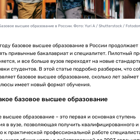
Базовое высшее образование в России. Фото: Yuri A / Shutterstock / Fotodo
 году базовое высшее образование в России продолжает
ять привычные бакалавриат и специалитет. Пилотный пр
яется, и все больше вузов переходят на новые стандарт
вки студентов. В этой статье подробно разберем, что со
авляет базовое высшее образование, сколько лет займет 
плюсы имеет новый формат обучения.
акое базовое высшее образование
е высшее образование – это первая и основная ступень
ия в вузе, позволяющая получить квалифицированного и
го к практической профессиональной работе специалиста