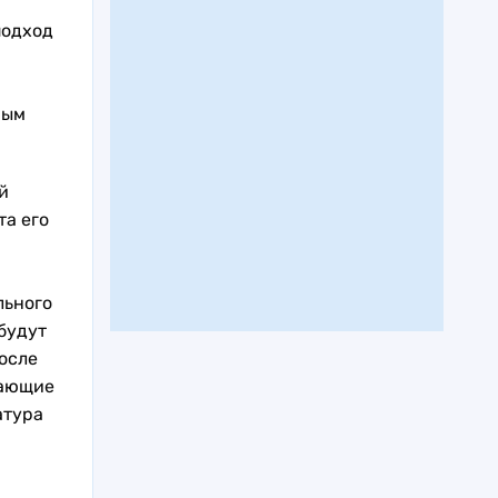
подход
ным
й
та его
льного
будут
осле
лающие
атура