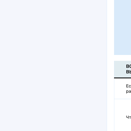
В
В
Ес
р
Чт