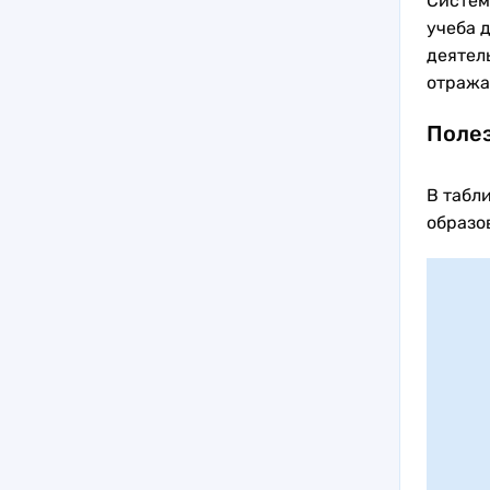
Систем
учеба 
деятел
отража
Полез
В табл
образо