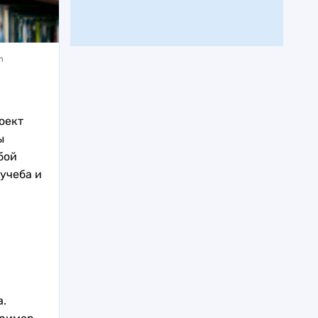
m
оект
ы
бой
учеба и
.