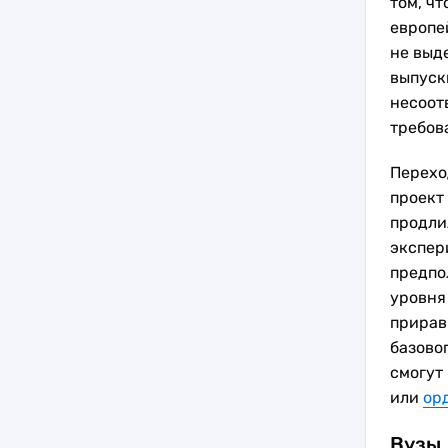
том, ч
европе
не выд
выпуск
несоот
требов
Перехо
проект 
продли
экспер
предпо
уровня
прирав
базово
смогут
или
ор
Вузы,