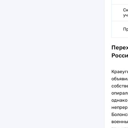
Ск
уч
Пр
Перех
Росс
Краеуг
объяви
собств
опирал
однако
непрер
Болонс
военны