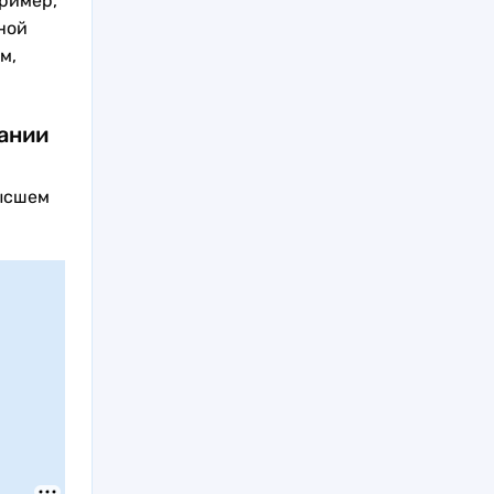
ример,
ной
м,
ании
высшем