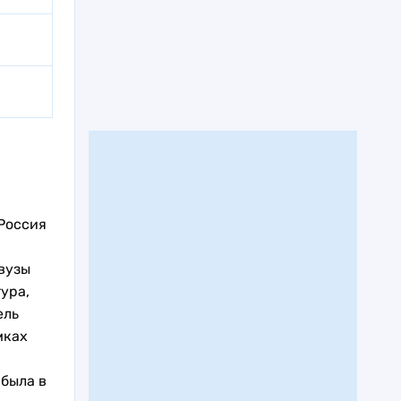
 Россия
вузы
ура,
ель
мках
была в