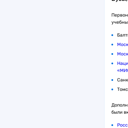
Первон
учебны
Балт
Моск
Моск
Наци
«МИ
Санк
Томс
Дополн
были в
Росс