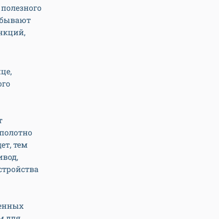
 полезного
и бывают
нкций,
це,
ого
т
 полотно
ет, тем
ивод,
стройства
ненных
м для