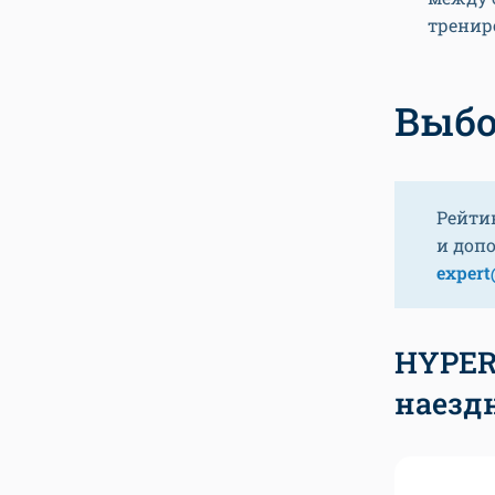
тренир
Выбо
Рейти
и доп
expert
HYPERF
наезд