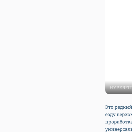
HYPERFIT 
Это редки
езду верхо
проработка
универсал