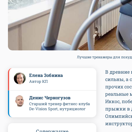
Лучшие тренажеры для похудени
В древние
Елена Зобнина
сильны, а 
Автор КП
прочих сос
реальные м
Денис Черногузов
Иккос, поб
Старший тренер фитнес-клуба
прыжки в д
De-Vision Sport, нутрициолог
Олимпийски
инструктор
Содержание