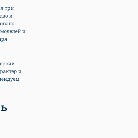
л три
тво и
овало.
 моделей и
аря
версии
рактер и
мендуем
ть