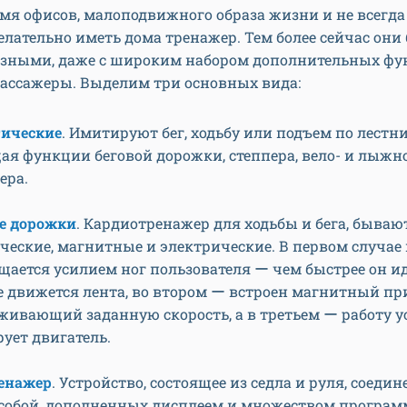
мя офисов, малоподвижного образа жизни и не всегда
лательно иметь дома тренажер. Тем более сейчас он
зными, даже с широким набором дополнительных фу
ассажеры. Выделим три основных вида:
ические
. Имитируют бег, ходьбу или подъем по лестни
ая функции беговой дорожки, степпера, вело- и лыжн
ера.
е дорожки
. Кардиотренажер для ходьбы и бега, бываю
ческие, магнитные и электрические. В первом случае
щается усилием ног пользователя ー чем быстрее он ид
е движется лента, во втором ー встроен магнитный пр
живающий заданную скорость, а в третьем ー работу у
ует двигатель.
енажер
. Устройство, состоящее из седла и руля, соеди
собой, дополненных дисплеем и множеством програм