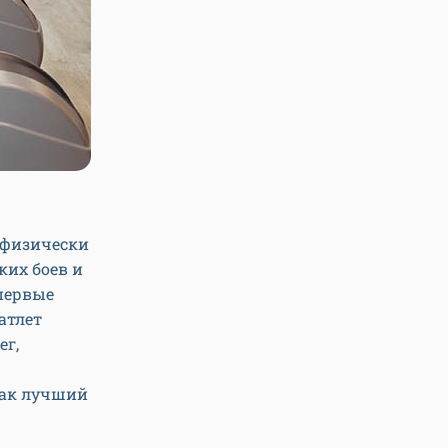
 физически
ких боев и
 первые
атлет
ег,
 как лучший