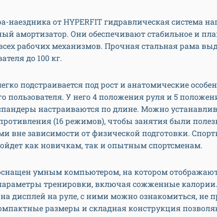
а-наездника от HYPERFIT гидравлическая система на
ный амортизатор. Они обеспечивают стабильное и пла
всех рабочих механизмов. Прочная стальная рама вы
ателя до 100 кг.
егко подстраивается под рост и анатомические особе
о пользователя. У него 4 положения руля и 5 положен
эспандеры настраиваются по длине. Можно устанавли
противления (16 режимов), чтобы занятия были поле
ми вне зависимости от физической подготовки. Спор
ойдет как новичкам, так и опытным спортсменам.
оснащен умным компьютером, на котором отображают
параметры тренировки, включая сожженные калории
на дисплей на руле, с ними можно ознакомиться, не 
Компактные размеры и складная конструкция позвол