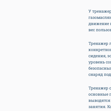
У тренажер
газомасля
движение 
вес пользов
Тренажер л
конкретног
сидения, 
уровень со
безопасны
снаряд под
Тренажер 
основные 
выводятся 
занятия. 