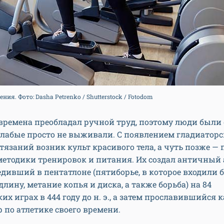
я. Фото: Dasha Petrenko / Shutterstock / Fotodom
 времена преобладал ручной труд, поэтому люди были
слабые просто не выживали. С появлением гладиаторс
тязаний возник культ красивого тела, а чуть позже —
етодики тренировок и питания. Их создал античный 
едивший в пентатлоне (пятиборье, в которое входили б
лину, метание копья и диска, а также борьба) на 84
х играх в 444 году до н. э., а затем прославившийся
 по атлетике своего времени.