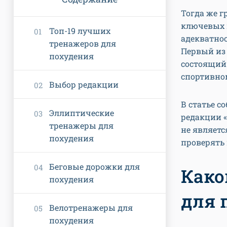
Тогда же 
ключевых 
Топ-19 лучших
адекватнос
тренажеров для
Первый из 
похудения
состоящий 
спортивном
Выбор редакции
В статье с
Эллиптические
редакции «
тренажеры для
не являет
похудения
проверять
Беговые дорожки для
Како
похудения
для 
Велотренажеры для
похудения