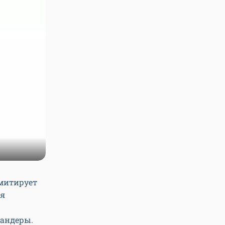
имитирует
ая
пандеры.