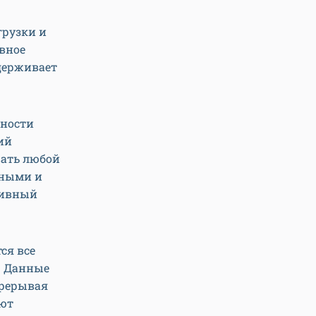
грузки и
вное
держивает
нности
ий
вать любой
зными и
тивный
ся все
. Данные
прерывая
яют