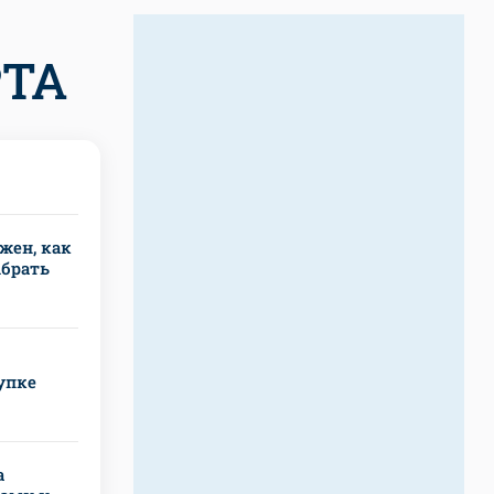
РТА
жен, как
ыбрать
упке
а