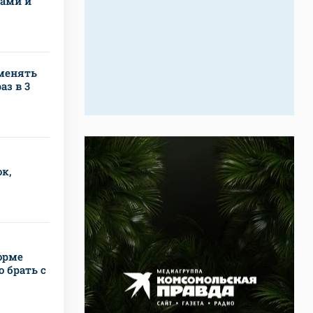
тами и
менять
аз в 3
к,
орме
о брать с