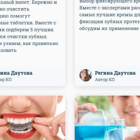
выбор фиксирующего кр
льный налет. Бережно и
Вместе с экспертами ра
но очистить
самые лучшие кремы д
цию помогут
фиксации зубных протез
ные таблетки. Вместе с
обсудим их применение
ми подберем 5 лучших
для очистки зубных
и узнаем, как правильно
ьзовать
гина Даутова
Регина Даутова
ор КП
Автор КП