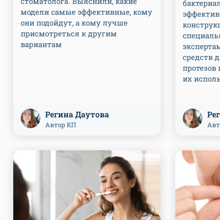
стоматолога. Выяснили, какие
бактериа
модели самые эффективные, кому
эффектив
они подойдут, а кому лучше
конструк
присмотреться к другим
специаль
вариантам
эксперта
средств 
протезов 
их испол
Регина Даутова
Ре
Автор КП
Авт