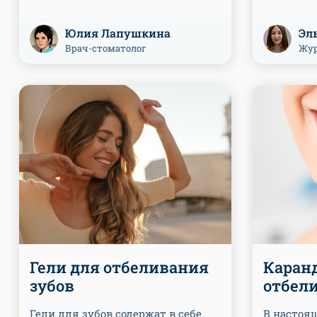
Юлия Лапушкина
Эл
Врач-стоматолог
Жур
Гели для отбеливания
Каран
зубов
отбел
Гели для зубов содержат в себе
В настоя