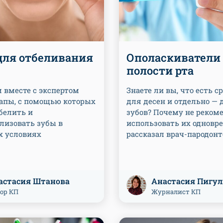
для отбеливания
Ополаскиватели
полости рта
 вместе с экспертом
Знаете ли вы, что есть с
апы, с помощью которых
для десен и отдельно — 
белить и
зубов? Почему не реком
лизовать зубы в
использовать их одновр
 условиях
рассказал врач-пародонт
астасия Штанова
Анастасия Пигу
ор КП
Журналист КП