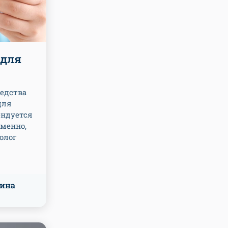
 для
редства
для
ендуется
еменно,
олог
лина