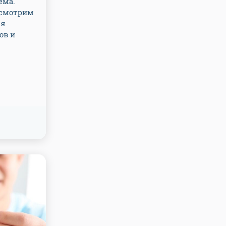
ема.
ссмотрим
ля
ов и