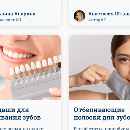
ьвина Апарина
Анастасия Штан
налист КП
Автор КП
даши для
Отбеливающие
ивания зубов
полоски для зуб
щее время на рынке
В этой статье попробуем