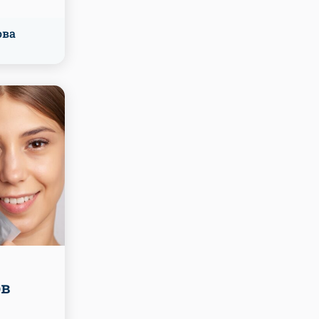
ова
ов