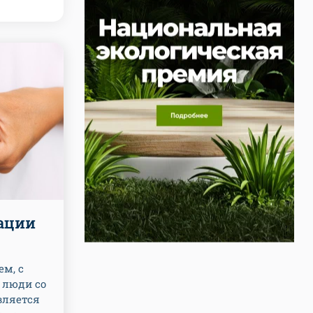
ации
ем, с
 люди со
вляется