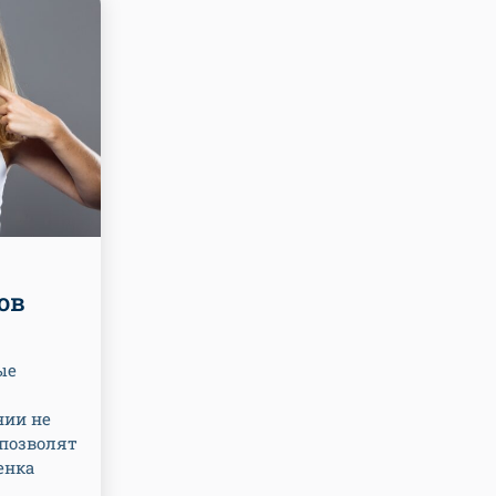
ов
ые
нии не
 позволят
енка