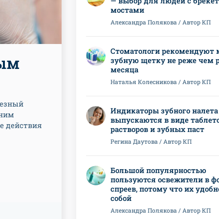
— выбор для людей с бреке
мостами
Александра Полякова / Автор КП
Стоматологи рекомендуют 
ным
зубную щетку не реже чем р
месяца
Наталья Колесникова / Автор КП
ьезный
Индикаторы зубного налета
 ним
выпускаются в виде таблето
ие действия
растворов и зубных паст
Регина Даутова / Автор КП
Большой популярностью
пользуются освежители в ф
спреев, потому что их удобн
собой
Александра Полякова / Автор КП