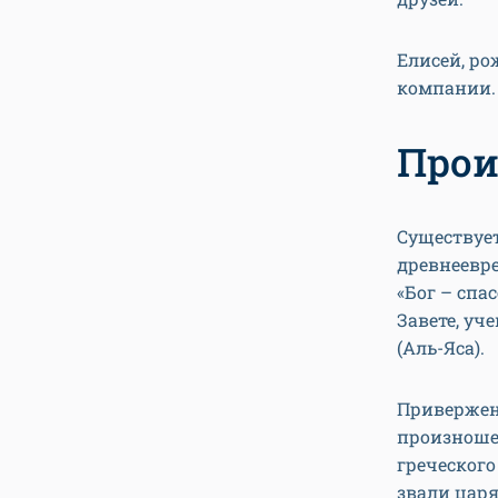
Елисей, р
компании.
Прои
Существует
древнеевре
«Бог – спа
Завете, уч
(Аль-Яса).
Приверженц
произношен
греческого
звали царя