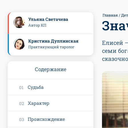
Главная
Де
Ульяна Светачева
Зна
Автор КП
Кристина Дуплинская
Елисей —
Практикующий таролог
семи бог
сказочн
Содержание
Судьба
Характер
Происхождение