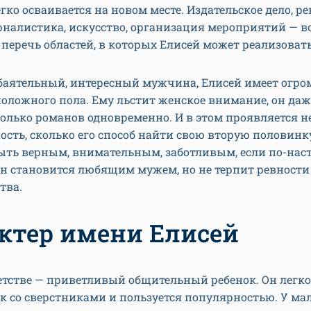
егко осваивается на новом месте. Издательское дело, 
рналистика, искусство, организация мероприятий — в
перечь областей, в которых Елисей может реализовать
обаятельный, интересный мужчина, Елисей имеет огро
оложного пола. Ему льстит женское внимание, он да
олько романов одновременно. И в этом проявляется н
сть, сколько его способ найти свою вторую половинк
быть верным, внимательным, заботливым, если по-на
н становится любящим мужем, но не терпит ревности
тва.
ктер имени Елисей
етстве — приветливый общительный ребенок. Он легко
к со сверстниками и пользуется популярностью. У ма