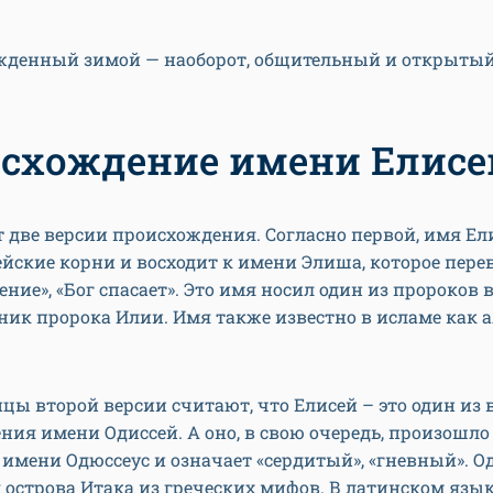
ожденный зимой — наоборот, общительный и открытый
схождение имени Елисе
 две версии происхождения. Согласно первой, имя Ел
йские корни и восходит к имени Элиша, которое пере
сение», «Бог спасает». Это имя носил один из пророков 
еник пророка Илии. Имя также известно в исламе как 
ы второй версии считают, что Елисей – это один из
ия имени Одиссей. А оно, в свою очередь, произошло
 имени Одюссеус и означает «сердитый», «гневный». О
 острова Итака из греческих мифов. В латинском язы