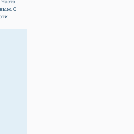
 Часто
ьным. С
сти.