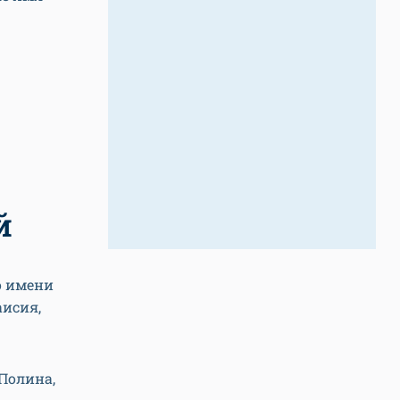
й
о имени
аисия,
 Полина,