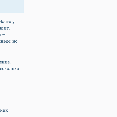
Часто у
ешит.
й —
ивым, но
ение.
несколько
зких