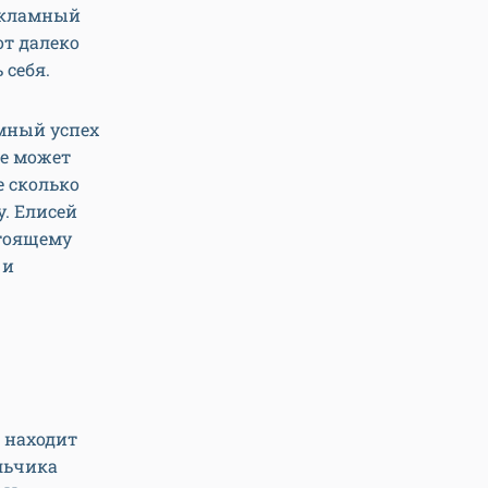
рекламный
от далеко
 себя.
мный успех
же может
е сколько
у. Елисей
стоящему
 и
 находит
льчика