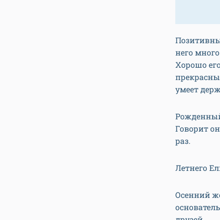
Позитивным
него много
Хорошо его
прекрасны
умеет держ
Рожденный
Говорит он
раз.
Летнего Ел
Осенний ж
основател
друзей.