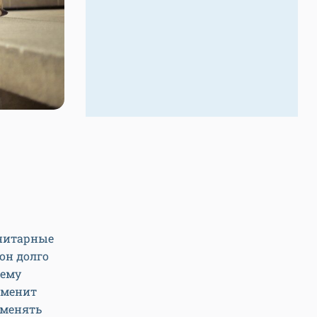
анитарные
он долго
 ему
 сменит
 менять