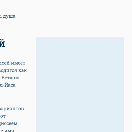
, душа
й
исей имеет
водится как
в Ветхом
ал-Йаса
 вариантов
 от
диссеем
ке имя