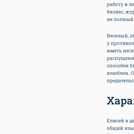
работу и л
бизнес, жу
не полный 
Веселый, 
у противоп
иметь неск
распущенно
способен 
влюблен. О
предательс
Хара
Елисей в д
общий язы