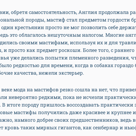
вии, обретя самостоятельность, Англия продолжала р
иональной породы, мастиф стал предметом гордости б
 один крестьянин просто не мог позволить себе держа
ведь это облагалось нешуточным налогом. Многие анг
дились своими мастифами, используя их и для травли
, и просто как предмет роскоши. Более того, с раннего
вья уже делались попытки племенного разведения, чт
ыло редкостью для времени, когда в собаках гораздо
очие качества, нежели экстерьер.
X веке мода на мастифов резко сошла на нет, что привел
али невероятно редкими, пока не исчезли практическ
 В итоге породу пришлось воссоздавать практически 
овые мастифы получились даже красивее и крупнее и
ажно, намного добрее своих предшественников, ведь 
ет кровь таких мирных гигантов, как сенбернар и нь