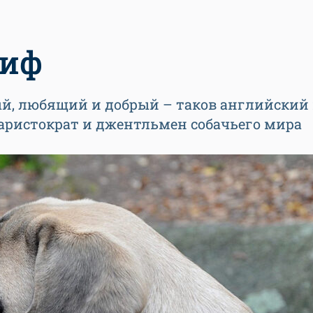
тиф
ый, любящий и добрый – таков английский
аристократ и джентльмен собачьего мира