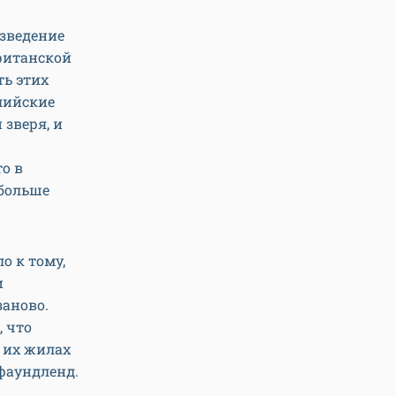
азведение
ританской
ть этих
лийские
 зверя, и
о в
 больше
о к тому,
и
заново.
, что
в их жилах
юфаундленд.