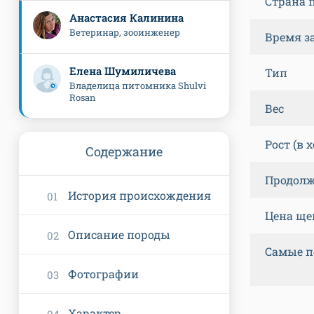
Страна 
Анастасия Калинина
Ветеринар, зооинженер
Время з
Елена Шумиличева
Тип
Владелица питомника Shulvi
Rosan
Вес
Рост (в 
Содержание
Продолж
История происхождения
Цена ще
Описание породы
Самые п
Фотографии
Характер