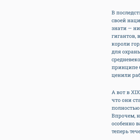
В последст
своей нац
знати — ни
гигантов, 
короли гор
для охраны
средневеко
принципе б
ценили раб
А вот в XI
что они ст
полностью.
Впрочем, н
особенно в
теперь теч