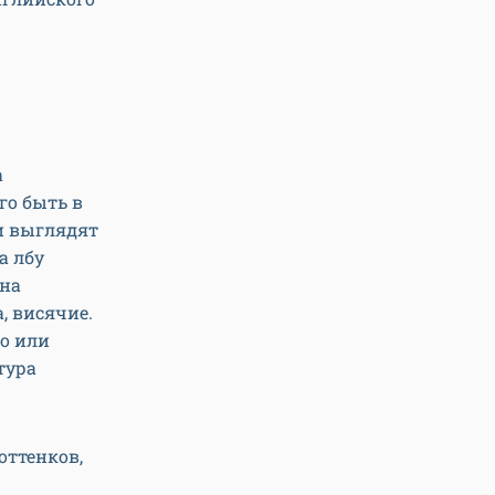
а
го быть в
ии выглядят
а лбу
 на
, висячие.
но или
тура
оттенков,