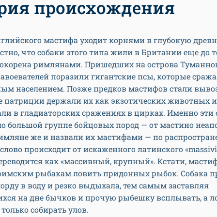
рия происхождения
глийского мастифа уходит корнями в глубокую древн
стно, что собаки этого типа жили в Британии еще до т
покорена римлянами. Пришедших на острова Туманно
авоевателей поразили гигантские псы, которые сража
ным населением. Позже предков мастифов стали вывоз
ые патриции держали их как экзотических животных и
ли в гладиаторских сражениях в цирках. Именно эти 
о большой группе бойцовых пород — от мастино неап
Римляне же и назвали их мастифами — по распростра
 слово происходит от искаженного латинского «massiviu
ереводится как «массивный, крупный». Кстати, масти
римским рыбакам ловить придонных рыбок. Собака п
орду в воду и резко выдыхала, тем самым заставляя
хся на дне бычков и прочую рыбешку всплывать, а 
 только собирать улов.