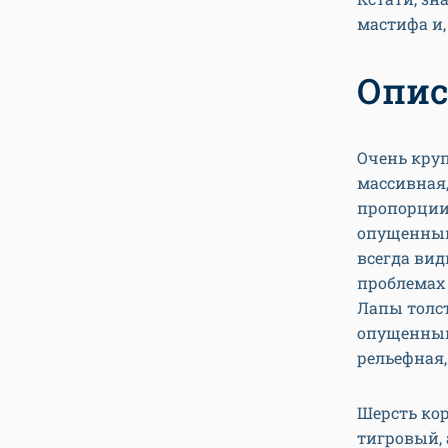
мастифа и,
Опис
Очень круп
массивная,
пропорции 
опущенными
всегда вид
проблемах 
Лапы толст
опущенным
рельефная,
Шерсть кор
тигровый, 