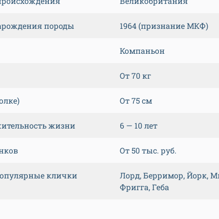
происхождения
Великобритания
арождения породы
1964 (признание МКФ)
Компаньон
От 70 кг
холке)
От 75 см
ительность жизни
6 — 10 лет
нков
От 50 тыс. руб.
опулярные клички
Лорд, Берримор, Йорк, М
Фригга, Геба