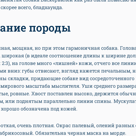
 скорее всего, бладхаунда.
ание породы
ная, мощная, но при этом гармоничная собака. Голов
 широкая (в идеале соотношение длины к ширине дол
2:3), на голове много «лишней» кожи, отчего все лин
 вниз: губы отвисают, взгляд кажется печальным, н
ны складки, придающие собаке вид сосредоточенного
мирового масштаба мыслителя. Уши среднего размера
ые, ровные. Хвост поставлен высоко, держится обыч
, или поднятым параллельно линии спины. Мускула
 хорошо обозначена под кожей.
откая, очень плотная. Окрас палевый, олений разных 
абрикосовый. Обязательна черная маска на морде.