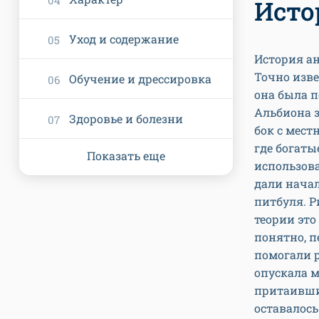
Исто
Уход и содержание
История ан
Точно изве
Обучение и дрессировка
она была 
Альбиона з
Здоровье и болезни
бок с мест
где богат
Показать еще
использова
дали начал
питбуля. 
теории это
понятно, п
помогали 
опускала м
притаивши
оставалось