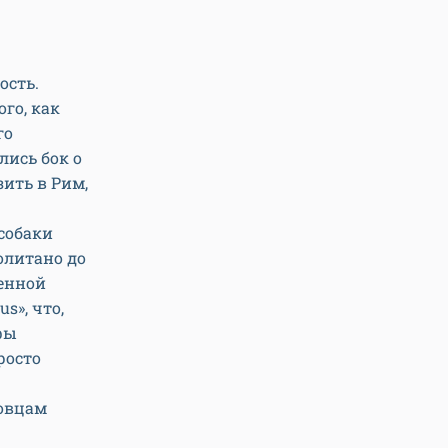
ость.
ого, как
го
лись бок о
ить в Рим,
собаки
олитано до
ненной
s», что,
фы
росто
ловцам