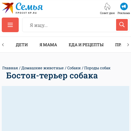
Совет дня
Реклама
ТЫ
ДЕТИ
Я МАМА
ЕДА И РЕЦЕПТЫ
ПРАЗД
Главная
Домашние животные
Собаки
Породы собак
Бостон-терьер собака