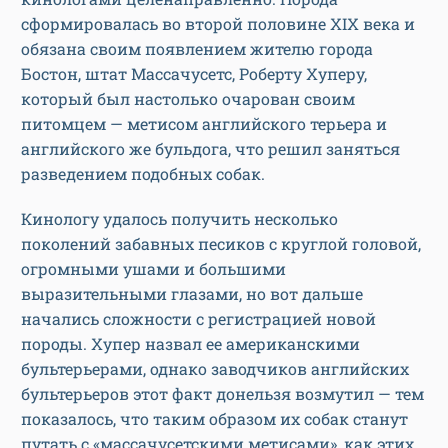
сформировалась во второй половине XIX века и
обязана своим появлением жителю города
Бостон, штат Массачусетс, Роберту Хуперу,
который был настолько очарован своим
питомцем — метисом английского терьера и
английского же бульдога, что решил заняться
разведением подобных собак.
Кинологу удалось получить несколько
поколений забавных песиков с круглой головой,
огромными ушами и большими
выразительными глазами, но вот дальше
начались сложности с регистрацией новой
породы. Хупер назвал ее американскими
бультерьерами, однако заводчиков английских
бультерьеров этот факт донельзя возмутил — тем
показалось, что таким образом их собак станут
путать с «массачусетскими метисами», как этих