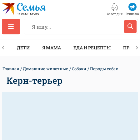
Совет дня
Реклама
ТЫ
ДЕТИ
Я МАМА
ЕДА И РЕЦЕПТЫ
ПРАЗД
Главная
Домашние животные
Собаки
Породы собак
Керн-терьер