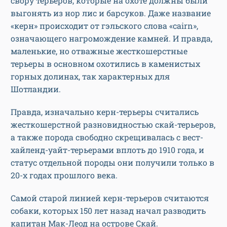
свору терьеров, которые на охоте должны были
выгонять из нор лис и барсуков. Даже название
«керн» происходит от гэльского слова «cairn»,
означающего нагромождение камней. И правда,
маленькие, но отважные жесткошерстные
терьеры в основном охотились в каменистых
горных долинах, так характерных для
Шотландии.
Правда, изначально керн-терьеры считались
жесткошерстной разновидностью скай-терьеров,
а также порода свободно скрещивалась с вест-
хайленд-уайт-терьерами вплоть до 1910 года, и
статус отдельной породы они получили только в
20-х годах прошлого века.
Самой старой линией керн-терьеров считаются
собаки, которых 150 лет назад начал разводить
капитан Мак-Леод на острове Скай.