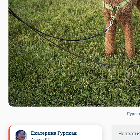
Пудель
Екатерина Гурская
Названи
Автор КП