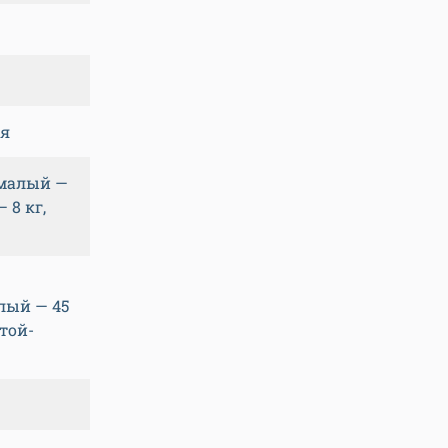
ая
 малый —
 8 кг,
лый — 45
 той-