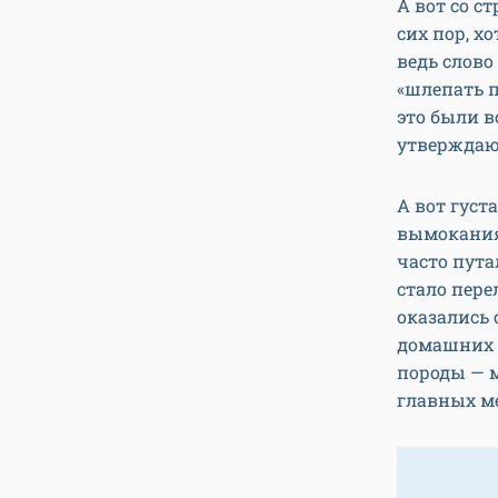
А вот со с
сих пор, х
ведь слово
«шлепать п
это были в
утверждают
А вот густ
вымокания 
часто пута
стало пере
оказались 
домашних 
породы — м
главных м