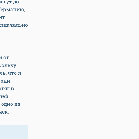
огут до
 Германию,
ит
 изначально
й от
кольку
чь, что и
 они
отяг в
тей
 одно из
чек.