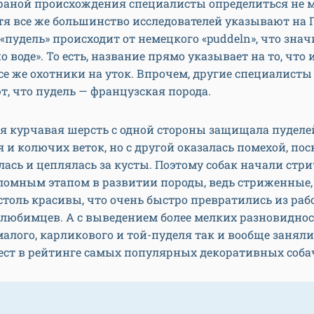
траной происхождения специалисты определиться не м
отя все же большинство исследователей указывают на
 «пудель» происходит от немецкого «puddeln», что знач
о воде». То есть, название прямо указывает на то, что
се же охотники на уток. Впрочем, другие специалисты
, что пудель — французская порода.
ая курчавая шерсть с одной стороны защищала пуделе
и колючих веток, но с другой оказалась помехой, пос
лась и цеплялась за кусты. Поэтому собак начали стри
ломным этапом в развитии породы, ведь стриженные,
столь красивы, что очень быстро превратились из раб
любимцев. А с выведением более мелких разновиднос
алого, карликового и той-пуделя так и вообще заняли
ест в рейтинге самых популярных декоративных соба