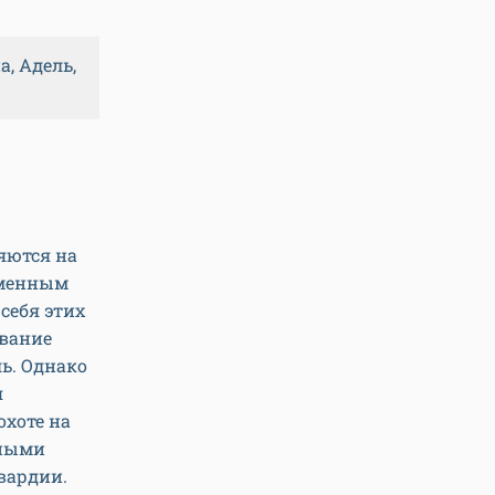
а, Адель,
яются на
зменным
себя этих
звание
ь. Однако
я
охоте на
нными
вардии.