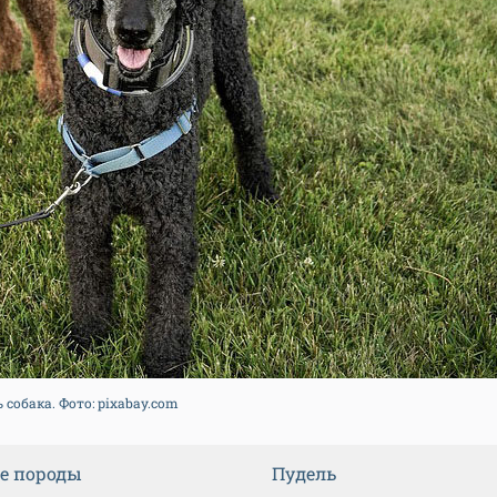
 собака. Фото: pixabay.com
е породы
Пудель