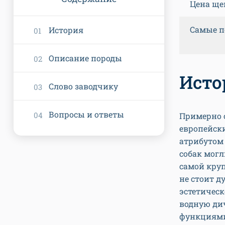
Цена ще
Самые п
История
Описание породы
Исто
Слово заводчику
Вопросы и ответы
Примерно с
европейск
атрибутом 
собак могл
самой круп
не стоит д
эстетическ
водную дич
функциями.