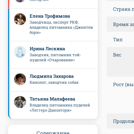
Страна 
Елена Трофимова
Заводчица, эксперт РКФ,
Время з
владелец питомника «Джентли
борн»
Тип
Ирина Лескина
Вес
Заводчик, питомник той-
пуделей «Очарование»
Людмила Захарова
Кинолог, заводчик собак
Рост (вы
Татьяна Малафеева
Владелец питомника пуделей
«Леггеро Данзатори»
Продолж
Содержание