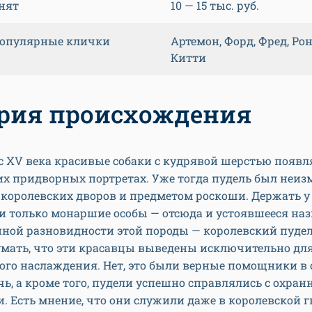
нят
10 — 15 тыс. руб.
опулярные клички
Артемон, Форд, Фред, Рон
Китти
рия происхождения
 XV века красивые собаки с кудрявой шерстью появл
их придворных портретах. Уже тогда пудель был неи
королевских дворов и предметом роскоши. Держать у 
и только монаршие особы — отсюда и устоявшееся на
ной разновидности этой породы — королевский пудел
умать, что эти красавцы выведены исключительно дл
ого наслаждения. Нет, это были верные помощники в 
ь, а кроме того, пудели успешно справлялись с охра
 Есть мнение, что они служили даже в королевской г