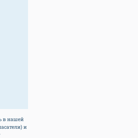
ь в нашей
пасатели) и
т