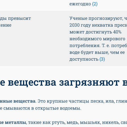
ежегодно
(2)
оды превысит
Ученые прогнозируют, ч
ение
2030 году нехватка прес
может достигнуть 40%
необходимого мирового
потребления. Т. е. потре
воде будет выше, чем ее
доступность
(3)
е вещества загрязняют 
нные вещества
. Это крупные частицы песка, ила, глины
е смываются в открытые водоемы.
ые металлы
, такие как ртуть, медь, мышьяк, никель, св