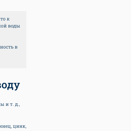
то к
ной воды
бность в
воду
 и т. д.,
инец, цинк,