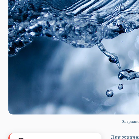
Загрязне
Для жизнед