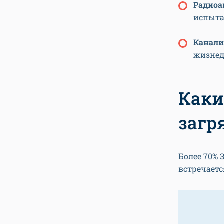
Радиоа
испыта
Канали
жизнед
Каки
загр
Более 70% 
встречаетс