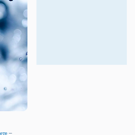
ете
—