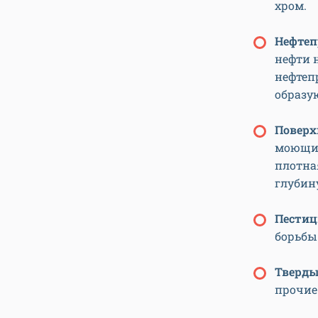
хром.
Нефтеп
нефти 
нефтеп
образу
Поверх
моющих
плотна
глубин
Пести
борьбы
Тверды
прочие