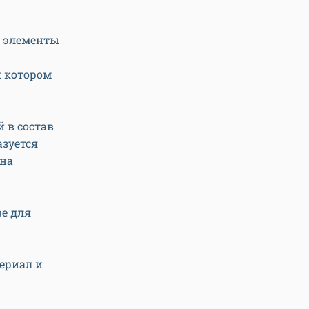
а элементы
и котором
 в состав
азуется
 на
е для
ериал и