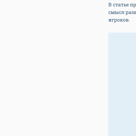
В статье п
смысл раз
игроков.