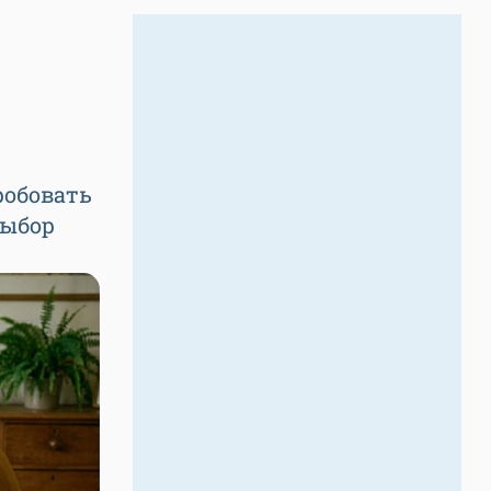
робовать
выбор