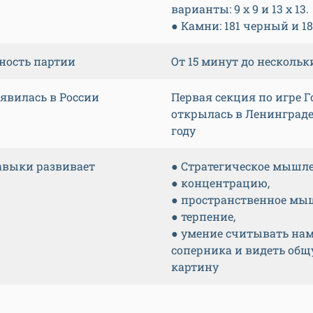
варианты: 9 х 9 и 13 х 13.
● Камни: 181 черный и 1
ность партии
От 15 минут до нескольк
оявилась в России
Первая секция по игре Г
открылась в Ленинграде 
году
авыки развивает
● Стратегическое мышле
● концентрацию,
● пространственное мы
● терпение,
● умение считывать на
соперника и видеть об
картину