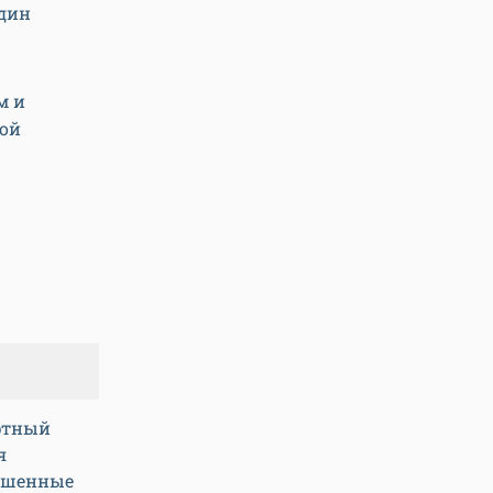
один
м и
кой
артный
я
ьшенные