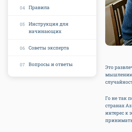
Правила
Инструкция для
начинающих
Советы эксперта
Вопросы и ответы
Это развле
мышлению. 
случайност
Го не так 
странах Аз
интерес к 
принимать