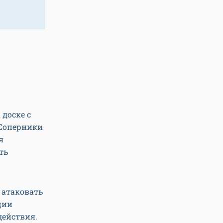
 доске с
 Соперники
я
ть
 атаковать
ции
действия.