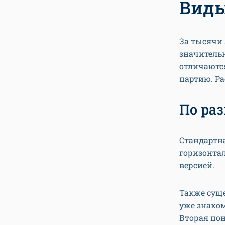
Виды
За тысячи 
значитель
отличаются
партию. Р
По ра
Стандартна
горизонта
версией.
Также суще
уже знаком
Вторая по