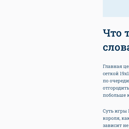
Что 
слов
Главная це
сеткой 19х
по очереди
отгородить
побольше 
Суть игры 
короля, ка
зависит не