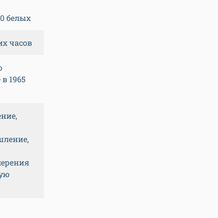
80 белых
их часов
о
в 1965
ние,
шление,
мерения
щую