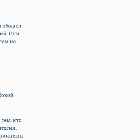
ы обошел
ий. Они
нем на
бокой
 тем, кто
атегии.
 принципы