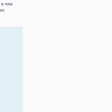
 в чем
их