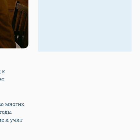
 к
ет
во многих
 годы
ие и учит