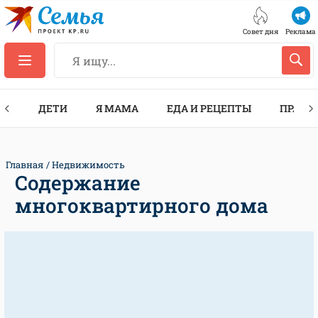
Совет дня
Реклама
ТЫ
ДЕТИ
Я МАМА
ЕДА И РЕЦЕПТЫ
ПРАЗД
Главная
Недвижимость
Содержание
многоквартирного дома