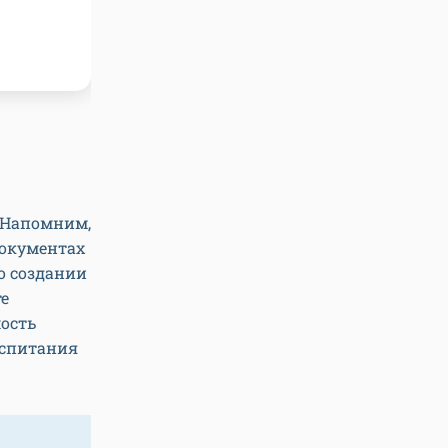
. Напомним,
документах
о создании
те
ость
оспитания