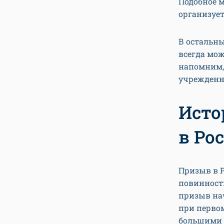
Подобное м
организует
В остальны
всегда мож
напомним, 
учрежденна
Исто
в Ро
Призыв в Р
повинност
призыв нач
при первом
большими а