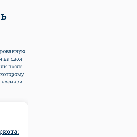
нь
ированную
я на свой
или после
к которому
к военной
риота: