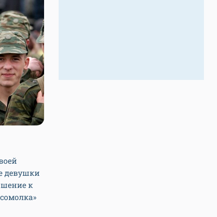
воей
е девушки
ошение к
мсомолка»