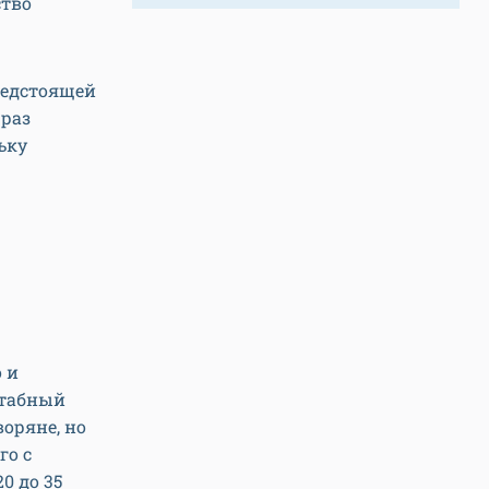
ство
редстоящей
 раз
ьку
 и
штабный
оряне, но
го с
0 до 35