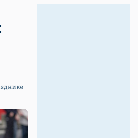
:
азднике