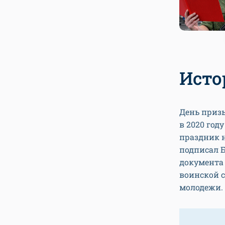
Исто
День призы
в 2020 год
праздник н
подписал Б
документа
воинской 
молодежи.