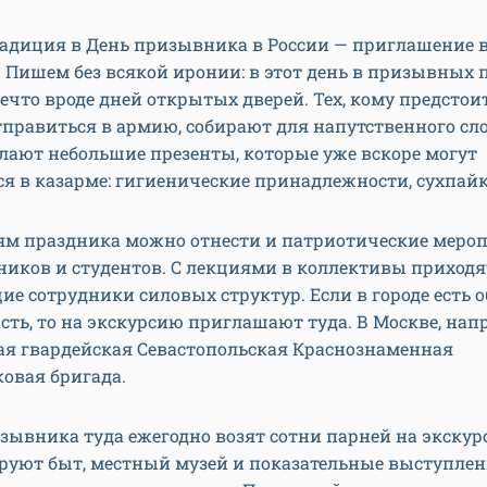
радиция в День призывника в России — приглашение 
 Пишем без всякой иронии: в этот день в призывных 
ечто вроде дней открытых дверей. Тех, кому предстои
правиться в армию, собирают для напутственного сло
лают небольшие презенты, которые уже вскоре могут
я в казарме: гигиенические принадлежности, сухпайк
ям праздника можно отнести и патриотические меро
ников и студентов. С лекциями в коллективы приходя
е сотрудники силовых структур. Если в городе есть 
сть, то на экскурсию приглашают туда. В Москве, напр
ая гвардейская Севастопольская Краснознаменная
овая бригада.
зывника туда ежегодно возят сотни парней на экскур
руют быт, местный музей и показательные выступлен