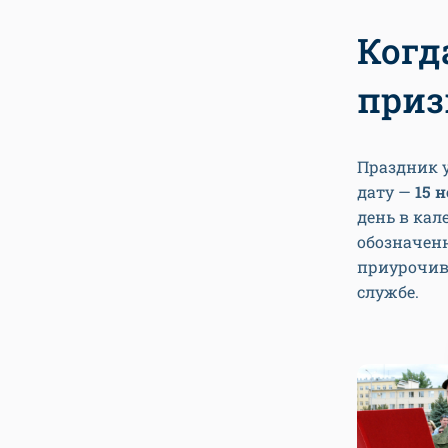
Когд
при
Праздник 
дату —
15 
день в кал
обозначенн
приурочива
службе.