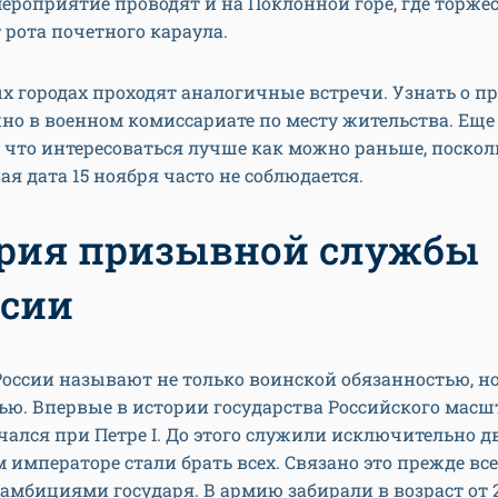
ероприятие проводят и на Поклонной горе, где торже
 рота почетного караула.
х городах проходят аналогичные встречи. Узнать о п
но в военном комиссариате по месту жительства. Еще
что интересоваться лучше как можно раньше, поскол
я дата 15 ноября часто не соблюдается.
рия призывной службы
ссии
оссии называют не только воинской обязанностью, но
ью. Впервые в истории государства Российского мас
ался при Петре I. До этого служили исключительно дв
 императоре стали брать всех. Связано это прежде все
мбициями государя. В армию забирали в возраст от 2