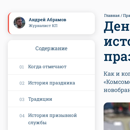
Главная
Пр
Андрей Абрамов
Ден
Журналист КП
ист
Содержание
пра
Когда отмечают
Как и ко
«Комсом
История праздника
новобран
Традиции
История призывной
службы