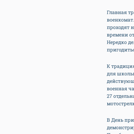
Главная т
военкомат.
проходят н
времени от
Нередко де
пригодитьс
К традици
для школь
действующи
военная ча
27 отдельн
мотострелк
В День при
демонстри