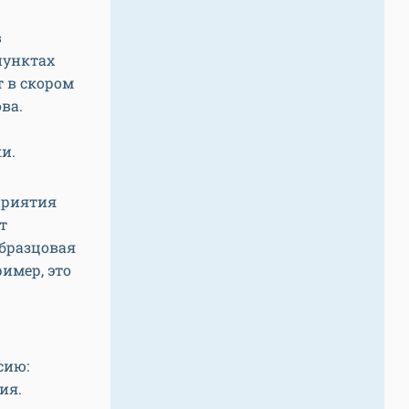
в
пунктах
т в скором
ва.
и.
приятия
т
образцовая
имер, это
сию:
ия.