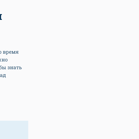
я
во время
жно
 бы знать
над