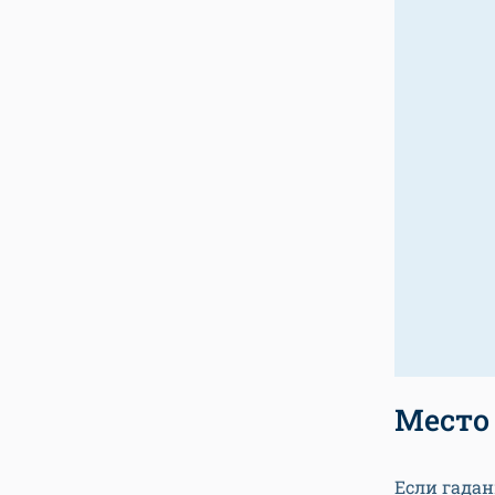
Место
Если гада