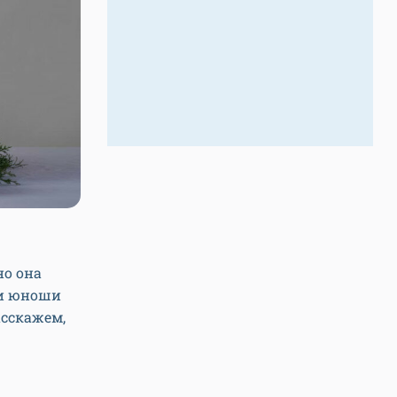
но она
 и юноши
асскажем,