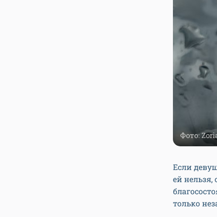
Фото: Zori
Если девуш
ей нельзя,
благососто
только не