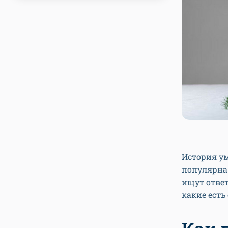
История ум
популярна
ищут ответ
какие ест