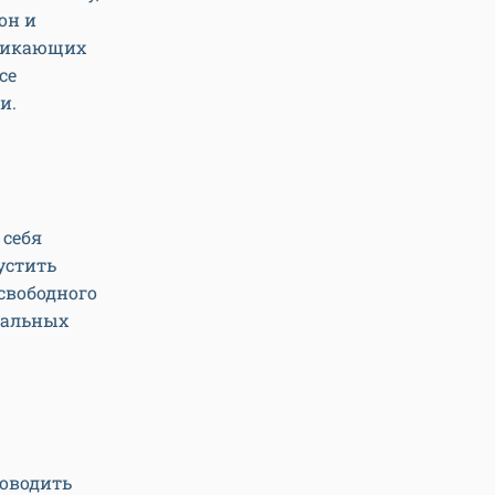
он и
 тикающих
се
чи.
 себя
пустить
свободного
уральных
роводить