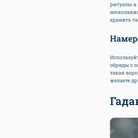
ритуалы в 
нескольких
хранить т
Намер
Используйт
обряды с по
такая воро
желаете др
Гада