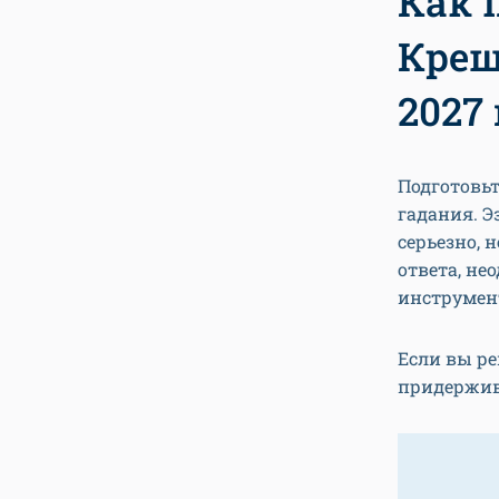
Как 
Крещ
2027
Подготовьт
гадания. Э
серьезно, 
ответа, не
инструмен
Если вы р
придержив