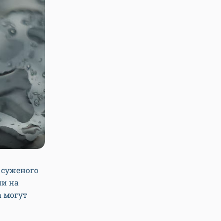
 суженого
ли на
а могут