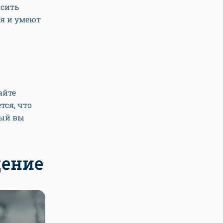
асить
ия и умеют
айте
тся, что
рый вы
щение