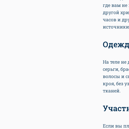
где вам не
другой хр
часов и др
источники
Одежд
На теле не
серьги, бр
волосы и с
кроя, без 
тканей.
Участ
Если вы пл