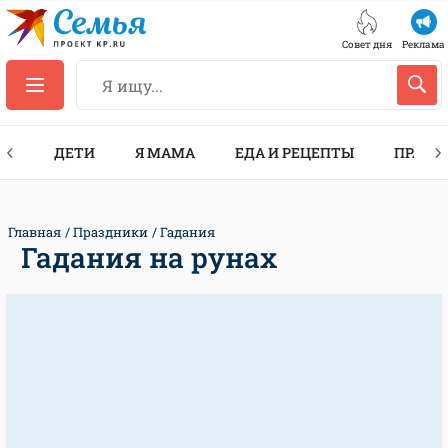
Совет дня
Реклама
ТЫ
ДЕТИ
Я МАМА
ЕДА И РЕЦЕПТЫ
ПРАЗД
Главная
Праздники
Гадания
Гадания на рунах