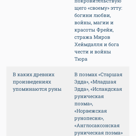
покровительствую
щего «своему» этту:
богини любви,
войны, магии и
красоты Фрейи,
стража Миров
Хеймдалля и бога
чести и войны
Тюра
В каких древних
В поэмах «Старшая
произведениях
Эдда», «Младшая
упоминаются руны
Эдда», «Исландская
руническая
поэма»,
«Норвежская
рунопесня»,
«Англосаксонская
руническая поэма»