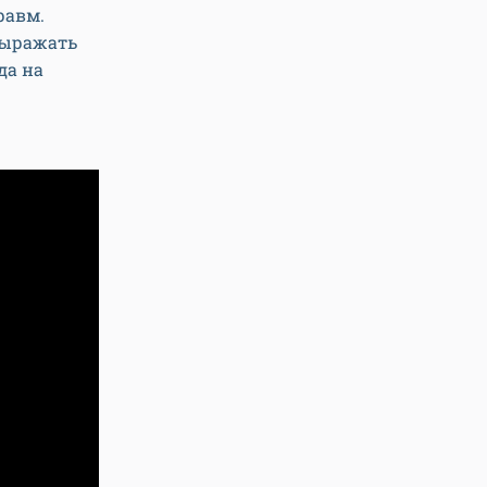
равм.
выражать
да на