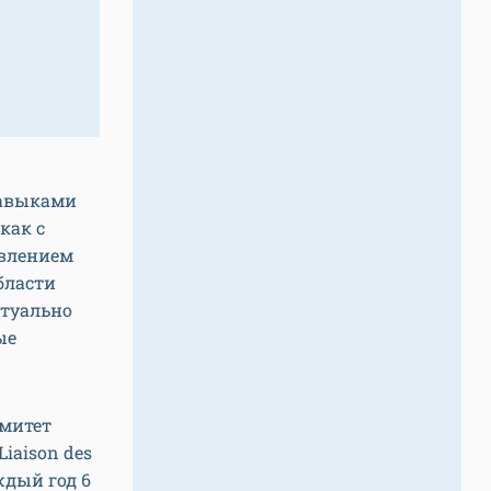
навыками
как с
авлением
бласти
ктуально
ые
омитет
iaison des
ждый год 6