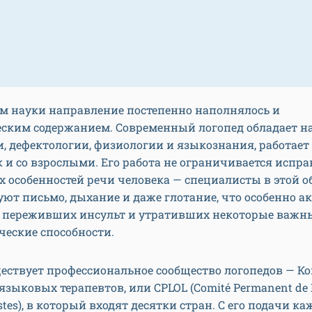
ем науки направление постепенно наполнялось и
еским содержанием. Современный логопед обладает 
, дефектологии, физиологии и языкознания, работает 
к и со взрослыми. Его работа не ограничивается испр
 особенностей речи человека — специалисты в этой о
ют письмо, дыхание и даже глотание, что особенно а
, переживших инсульт и утративших некоторые важн
ческие способности.
ествует профессиональное сообщество логопедов — К
языковых терапевтов, или CPLOL (Comité Permanent de L
stes), в который входят десятки стран. С его подачи ка