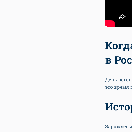
Когд
в Ро
День лого
это время
Исто
Зарождение