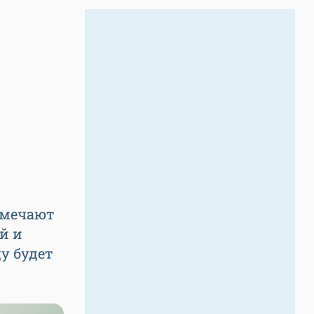
тмечают
й и
у будет