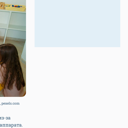
 pexels.com
из-за
аппарата.