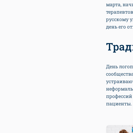
марта, нач
терапевтов
русскому у
день его о
Трад
День логоп
сообщества
устраивают
неформаль
профессий 
пациенты.