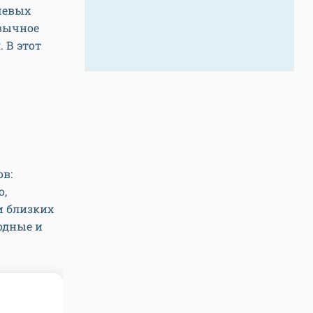
ечевых
ивычное
 В этот
ов:
о,
и близких
родные и