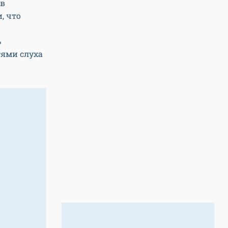
 в
, что
ь
тями слуха