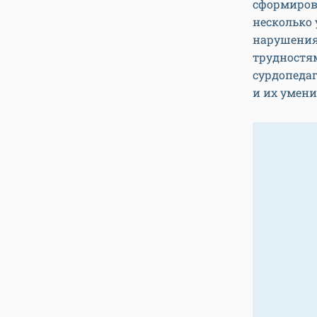
сформирова
несколько 
нарушения
трудностя
сурдопеда
и их умени