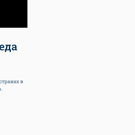
еда
 странах в
.