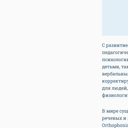
С развити
педагогич
психологии
детьми, та
вербальных
корректиру
для людей
физиологи
В мире сущ
речевых и 
Orthophoni