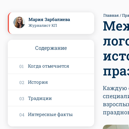
Главная
Пр
Мария Зарбалиева
Меж
Журналист КП
лог
Содержание
ист
пра
Когда отмечается
История
Каждую 
специал
Традиции
взрослых
празднов
Интересные факты