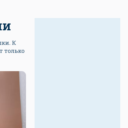
ми
ки. К
т только