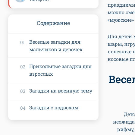
праздничн
можно смел
«мужские» 
Содержание
Для детей
Веселые загадки для
шары, игру
мальчиков и девочек
полезные в
носовые п
Прикольные загадки для
взрослых
Весе
Загадки на военную тему
Загадки с подвохом
Дет
неожидан
рифму,