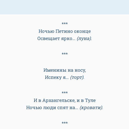
***
Ночью Петино оконце
Освещает ярко…
(луна)
.
***
Именины на носу,
Испеку я…
(торт)
.
***
И в Архангельске, и в Туле
Ночью люди спят на…
(кровати)
.
***