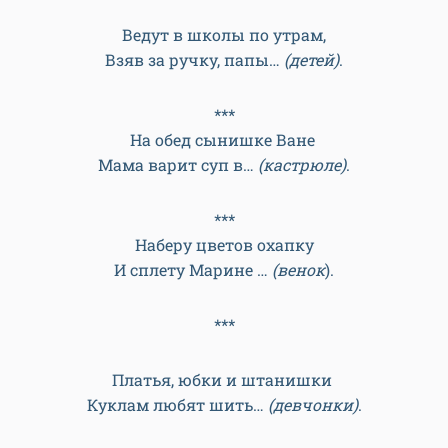
Ведут в школы по утрам,
Взяв за ручку, папы…
(детей)
.
***
На обед сынишке Ване
Мама варит суп в…
(кастрюле)
.
***
Наберу цветов охапку
И сплету Марине …
(венок
).
***
Платья, юбки и штанишки
Куклам любят шить…
(девчонки)
.