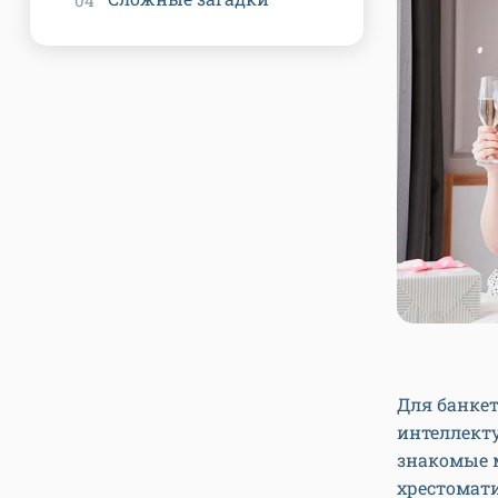
Для банкет
интеллекту
знакомые м
хрестомати