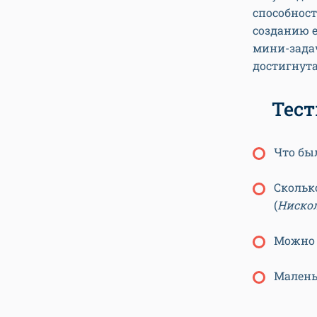
способност
созданию 
мини-зада
достигнут
Тест
Что был
Скольк
(
Нискол
Можно 
Малень