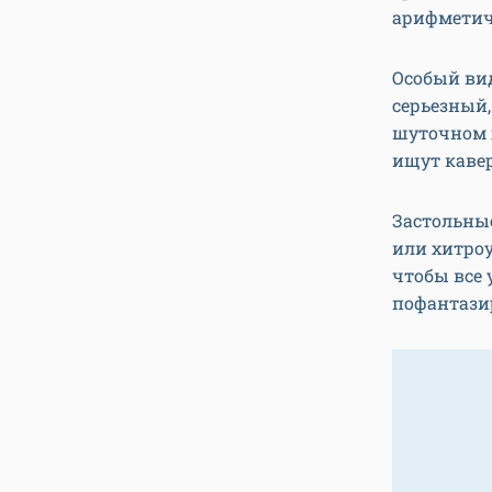
арифметич
Особый вид
серьезный,
шуточном х
ищут каверз
Застольны
или хитро
чтобы все
пофантази