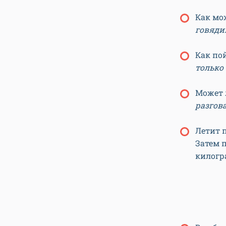
Как мо
говяди
Как пой
только
Может
разгов
Летит п
Затем п
килог