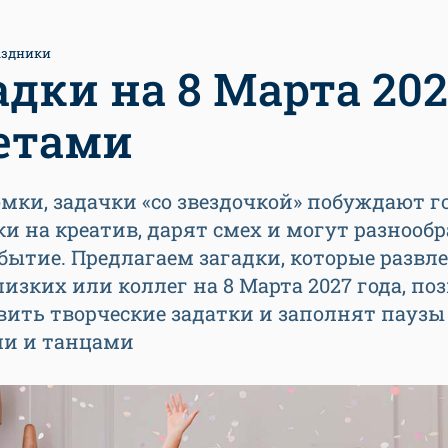
аздники
адки на 8 Марта 202
етами
мки, задачки «со звездочкой» побуждают г
и на креатив, дарят смех и могут разнооб
бытие. Предлагаем загадки, которые развл
изких или коллег на 8 Марта 2027 года, по
вить творческие задатки и заполнят пауз
ми и танцами