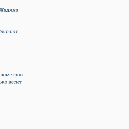
Жадина-
 бывают
илометров.
ько весит