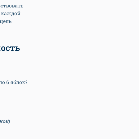
бствовать
е каждой
 цель
ность
 по 6 яблок?
нок
)