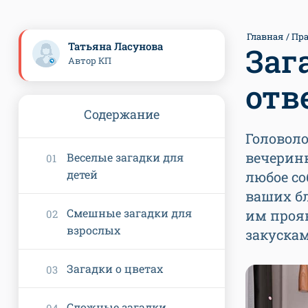
Главная
Пр
Татьяна Ласунова
Заг
Автор КП
отв
Содержание
Головоло
вечеринк
Веселые загадки для
детей
любое со
ваших бл
Смешные загадки для
им проя
взрослых
закуска
Загадки о цветах
Сложные загадки