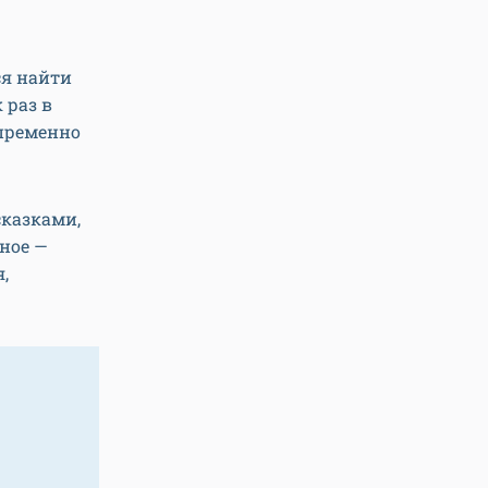
ся найти
 раз в
епременно
сказками,
ное —
,