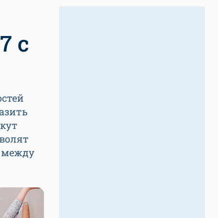
7 с
остей
разить
екут
зволят
ы между