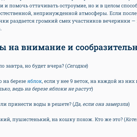
и и помочь оттачивать остроумие, но и в целом спосо
естественной, непринужденной атмосферы. Если посл
чки раздается громкий смех участников вечеринки —
а.
ы на внимание и сообразитель
о завтра, но будет вчера? (
Сегодня
)
о на березе
яблок
, если у нее 9 веток, на каждой из них
ько, ведь на березе яблоки не растут
)
ли принести воды в решете? (
Да, если она замерзла
)
кий, пушистенький, на кошку похож. Кто же это? (
Коте