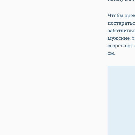
Чтобы аре
постаратьс
заботливых
мужские, т
созревают
см.