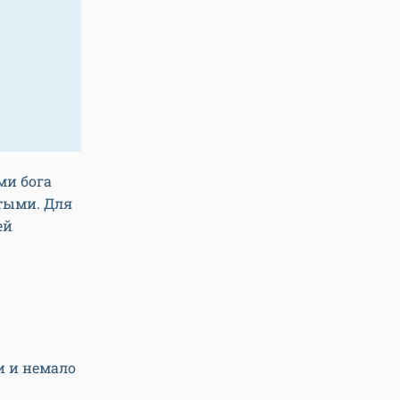
ми бога
отыми. Для
ей
и и немало