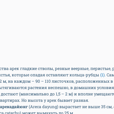
тва арек гладкие стволы, резные веерные, перистые, 
истья, которые опадая оставляют кольца-рубцы
(1)
. Са
2 м, на каждом – 90 – 110 листочков, расположенных в
ытягиваются растения неспешно, в домашних условия
 достают (максимально до 1,5 – 2 м) и вполне умещаю
артирах. Но высота у арек бывает разная.
арекадайюнг
(Areca dayung) вырастает не выше 35 см, 
eca catechu) может вымахать до 25 м.