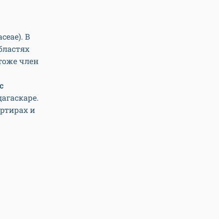
ceae). В
бластях
тоже член
с
дагаскаре.
артирах и