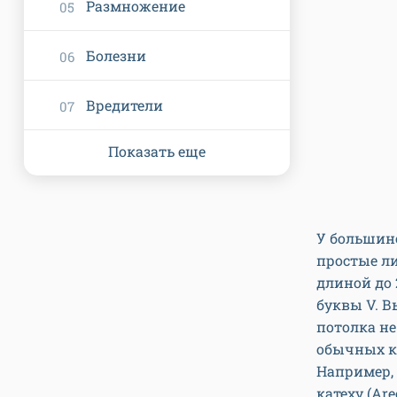
Размножение
Болезни
Вредители
Показать еще
У большинс
простые л
длиной до 
буквы V. В
потолка не
обычных кв
Например,
катеху (Ar