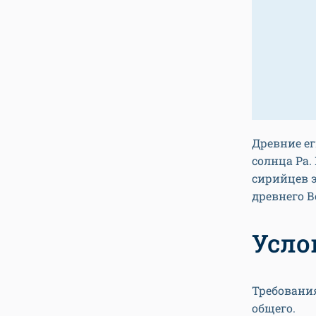
Древние е
солнца Ра.
сирийцев 
древнего В
Усло
Требования
общего.