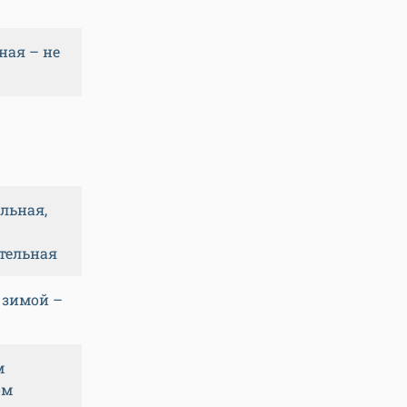
чная – не
льная,
тельная
, зимой –
м
ом