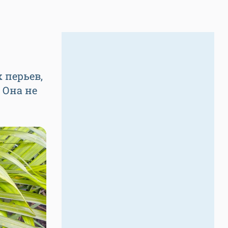
 перьев,
 Она не