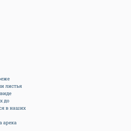
реже
ми листья
 виде
х до
тся в наших
а арека