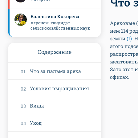
Что 
Валентина Кокорева
Арековые (
Агроном, кандидат
сельскохозяйственных наук
нем 114 ро
земли
(1)
. 
этого под
Содержание
распростра
желтоват
Зато этот 
Что за пальма арека
офисах.
Условия выращивания
Виды
Уход