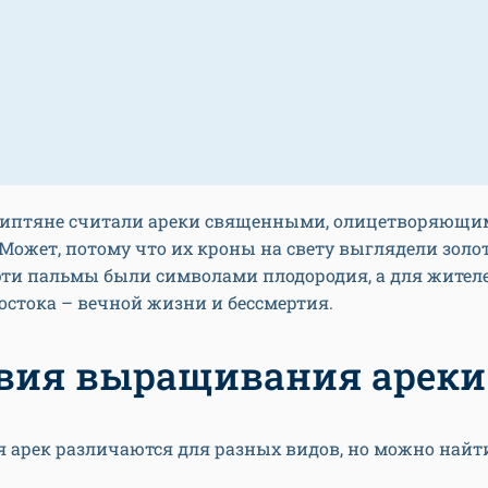
гиптяне считали ареки священными, олицетворяющи
 Может, потому что их кроны на свету выглядели зол
эти пальмы были символами плодородия, а для жител
остока – вечной жизни и бессмертия.
вия выращивания ареки
 арек различаются для разных видов, но можно найт