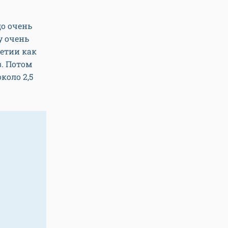
о очень
у очень
ветии как
в. Потом
коло 2,5