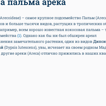
за пальма арека
Arecoideae) – самое крупное подсемейство Пальм (Areca
дов и больше тысячи видов, растущих в тропических о
Например, всем хорошо известная кокосовая пальма – 
семейства
(1)
. Однако как бы ни был обширен ареал
нения замечательного растения, один из видов
Дипси
ый
(Dypsis lutescens), увы, исчезает на своем родном Ма
и другие ареки (Areca) отлично прижились в наших кв