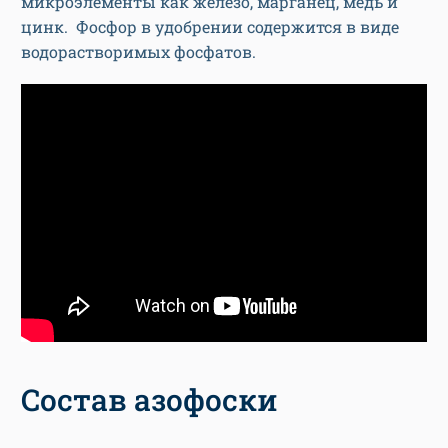
микроэлементы как железо, марганец, медь и
цинк. Фосфор в удобрении содержится в виде
водорастворимых фосфатов.
Состав азофоски