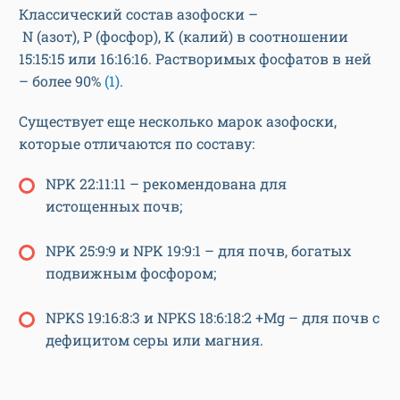
Классический состав азофоски –
N (азот), P (фосфор), K (калий) в соотношении
15:15:15 или 16:16:16. Растворимых фосфатов в ней
– более 90%
(1)
.
Существует еще несколько марок азофоски,
которые отличаются по составу:
NPK 22:11:11 – рекомендована для
истощенных почв;
NPK 25:9:9 и NPK 19:9:1 – для почв, богатых
подвижным фосфором;
NPKS 19:16:8:3 и NPKS 18:6:18:2 +Mg – для почв с
дефицитом серы или магния.