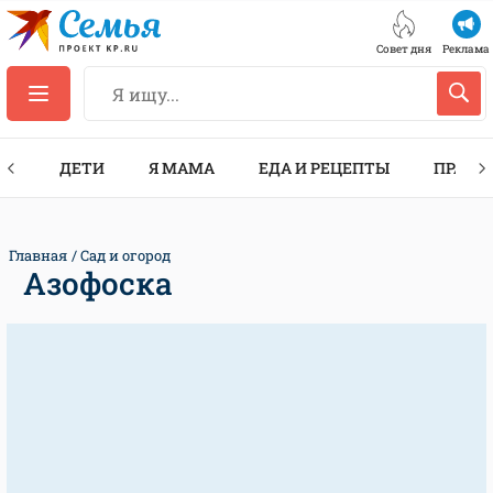
Совет дня
Реклама
ТЫ
ДЕТИ
Я МАМА
ЕДА И РЕЦЕПТЫ
ПРАЗД
Главная
Сад и огород
Азофоска