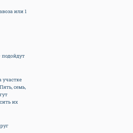
авоза или 1
 подойдут
а участке
Пять, семь,
гут
сить их
круг