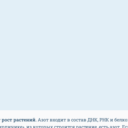
 рост растений.
Азот входит в состав ДНК, РНК и белков
рпичике», из которых строится растение, есть азот. Ес