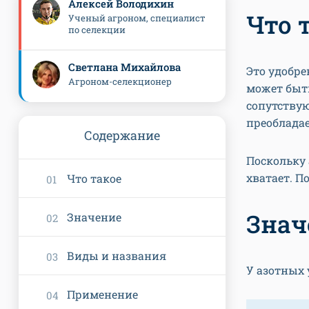
Алексей Володихин
Что 
Ученый агроном, специалист
по селекции
Светлана Михайлова
Это удобре
Агроном-селекционер
может быт
сопутству
преобладае
Содержание
Поскольку 
хватает. П
Что такое
Знач
Значение
Виды и названия
У азотных
Применение