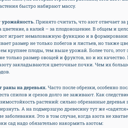
растения быстро набирают массу.
урожайность.
Принято считать, что азот отвечает за 
а цветение, а калий – за плодоношение. В общем и цело
 азот играет немаловажную функцию и в формировани
вает размер не только побегов и листьев, но также цв
чем крупнее плоды, тем выше урожай. Более того, этот
е только размер овощей и фруктов, но и их качество.
азоту закладываются цветочные почки. Чем их больше
дов.
 раны на деревьях.
Часто после обрезки, особенно пос
еста спилов и срезов долго не заживают. Как следстви
зимостойкость растений: сильно обрезанные деревья
ерзнуть. А на подмерзшую древесину тут же «садятся
ие заболевания. Это в том случае, когда азота не хвата
зки сад надо обязательно накормить азотом: