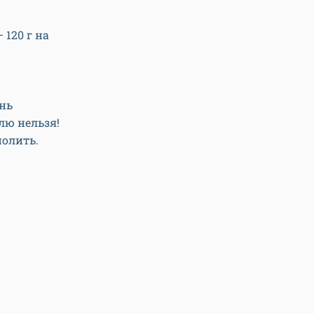
 120 г на
ень
лю нельзя!
полить.