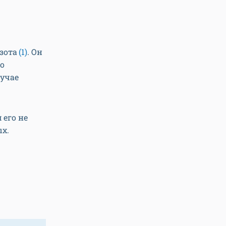
зота
(1)
. Он
о
учае
 его не
ых.
й