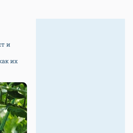
ст и
как их