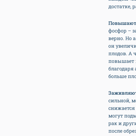
достатке, 
Повышают 
фосфор – з
верно. Но
он увеличи
плодов. А 
повышает н
благодаря 
больше пло
Заживляют
сильной, м
снижается 
могут подм
рак и друг
после обре