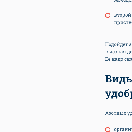
второй 
приств
Подойдет 
высокая до
Ее надо сн
Виды
удоб
Азотные уд
органи