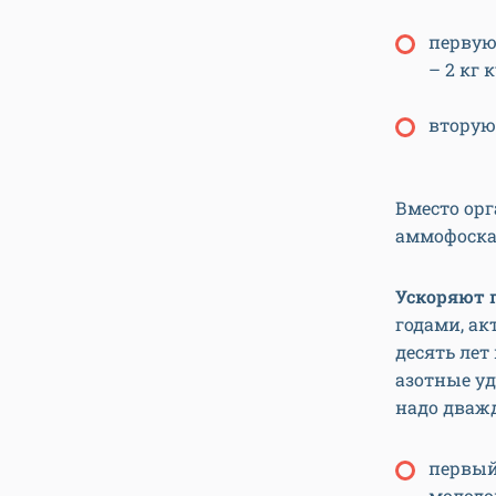
первую 
– 2 кг 
вторую 
Вместо ор
аммофоск
Ускоряют 
годами, ак
десять лет
азотные уд
надо дваж
первый 
молодо