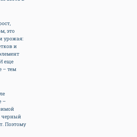
рост,
м, это
и урожая:
етков и
 элемент
 И еще
 – тем
ле
е –
 зимой
» черный
ет. Поэтому