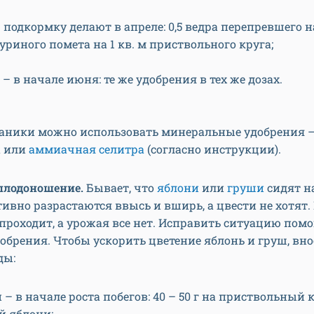
подкормку делают в апреле: 0,5 ведра перепревшего н
куриного помета на 1 кв. м приствольного круга;
– в начале июня: те же удобрения в тех же дозах.
ганики можно использовать минеральные удобрения –
а или
аммиачная селитра
(согласно инструкции).
плодоношение.
Бывает, что
яблони
или
груши
сидят н
тивно разрастаются ввысь и вширь, а цвести не хотят. 
 проходит, а урожая все нет. Исправить ситуацию помо
обрения. Чтобы ускорить цветение яблонь и груш, вно
ды:
– в начале роста побегов: 40 – 50 г на приствольный 
й яблони;